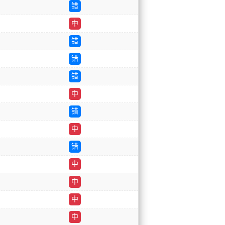
错
中
错
错
错
中
错
中
错
中
中
中
中