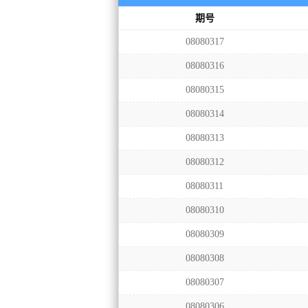
期号
08080317
08080316
08080315
08080314
08080313
08080312
08080311
08080310
08080309
08080308
08080307
08080306