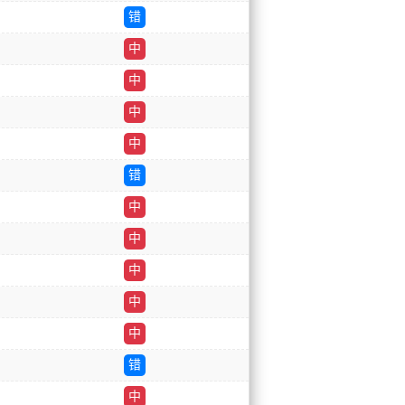
错
中
中
中
中
错
中
中
中
中
中
错
中