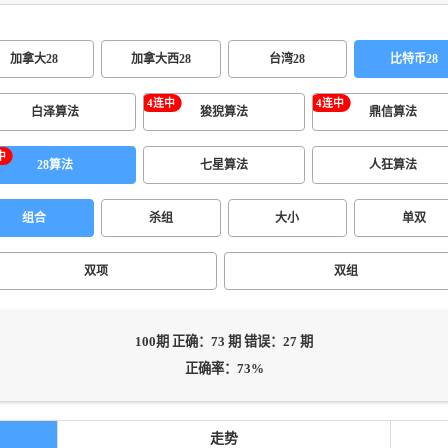
加拿大28
加拿大西28
台湾28
比特币28
白泽算法
狻猊算法
鼎信算法
28算法
七星算法
人狂算法
组合
杀组
大小
单双
双项
双组
100期 正确：73 期 错误：27 期
正确率：73%
走势