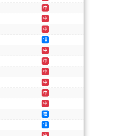
中
中
中
错
中
中
中
中
中
中
错
错
中