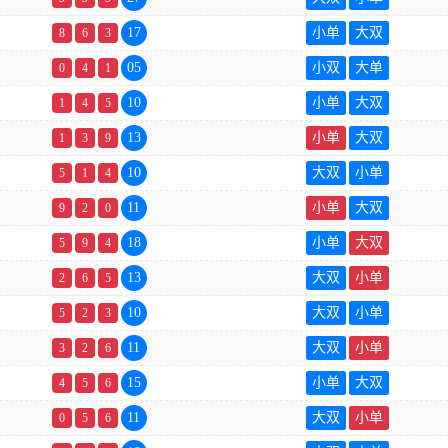
17
小单
大双
8
6
3
05
小双
大单
0
4
1
10
小单
大双
1
4
5
13
小单
大双
1
3
9
10
大双
小单
5
1
4
11
小单
大双
9
2
0
18
小单
大双
5
9
4
13
大双
小单
2
6
5
10
大双
小单
5
2
3
11
大双
小单
3
2
6
15
小单
大双
4
5
6
11
大双
小单
0
5
6