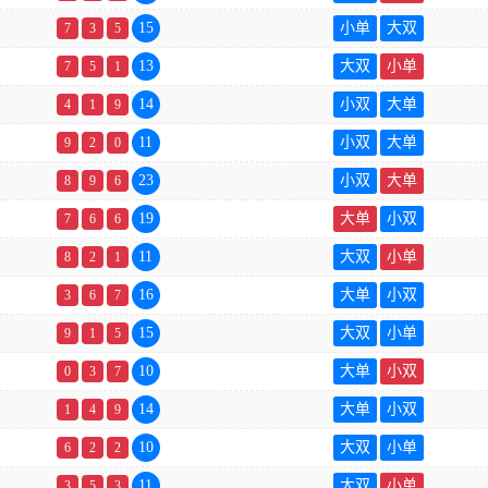
15
小单
大双
7
3
5
13
大双
小单
7
5
1
14
小双
大单
4
1
9
11
小双
大单
9
2
0
23
小双
大单
8
9
6
19
大单
小双
7
6
6
11
大双
小单
8
2
1
16
大单
小双
3
6
7
15
大双
小单
9
1
5
10
大单
小双
0
3
7
14
大单
小双
1
4
9
10
大双
小单
6
2
2
11
大双
小单
3
5
3