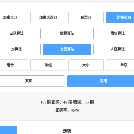
加拿大28
加拿大西28
台湾28
比特币28
白泽算法
狻猊算法
鼎信算法
28算法
七星算法
人狂算法
组合
杀组
大小
单双
双项
双组
100期 正确：45 期 错误：55 期
正确率：45%
走势