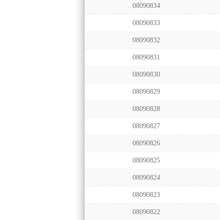
08090834
08090833
08090832
08090831
08090830
08090829
08090828
08090827
08090826
08090825
08090824
08090823
08090822