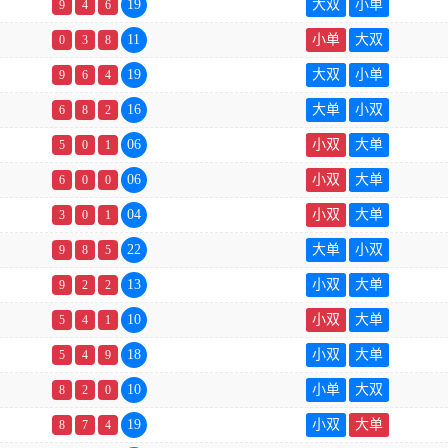
19
大双
小单
9
4
6
11
小单
大双
0
3
8
19
大双
小单
9
6
4
16
大单
小双
6
8
2
06
小双
大单
5
0
1
06
小双
大单
6
0
0
04
小双
大单
3
0
1
22
大单
小双
9
8
5
13
小双
大单
9
2
2
10
小双
大单
5
4
1
18
小双
大单
5
4
9
10
小单
大双
8
2
0
19
小双
大单
8
7
4