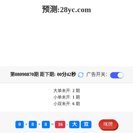
预测:28yc.com
第
08090870
期 距下期:
00
分
41
秒
广告开关：
大单
未开:
2
期
小单
未开:
1
期
小双
未开:
6
期
0
+
8
+
8
=
16
-
大
双
咪牌