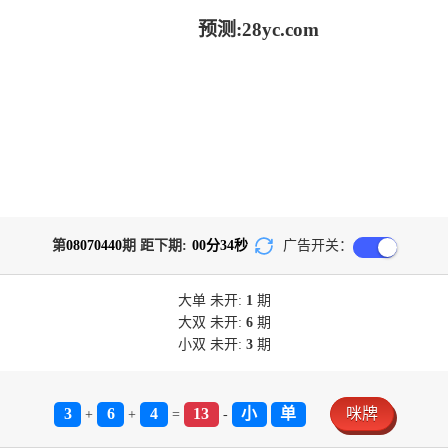
预测:28yc.com
第
08070440
期 距下期:
00
分
33
秒
广告开关：
大单
未开:
1
期
大双
未开:
6
期
小双
未开:
3
期
3
6
4
13
小
单
咪牌
+
+
=
-