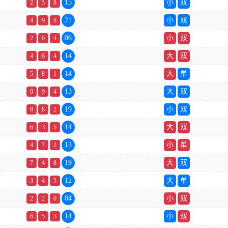
15
小
双
2
5
8
21
小
双
4
9
8
06
小
双
2
0
4
14
大
双
4
6
4
14
大
单
5
8
1
13
大
双
0
9
4
19
小
双
9
8
2
14
大
双
6
3
5
13
小
单
4
7
2
19
大
双
7
4
8
12
大
单
3
4
5
04
小
双
2
2
0
14
小
双
6
5
3