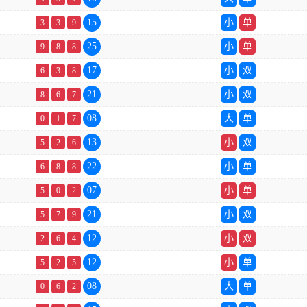
15
小
单
3
3
9
25
小
单
9
8
8
17
小
双
6
3
8
21
小
双
8
6
7
08
大
单
0
1
7
13
小
双
5
2
6
22
小
单
6
8
8
07
小
单
5
0
2
21
小
双
5
7
9
12
小
双
2
6
4
12
小
单
5
2
5
08
大
单
0
6
2