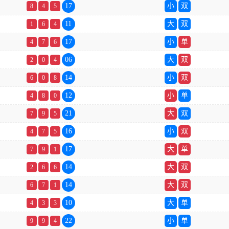
17
小
双
8
4
5
11
大
双
1
6
4
17
小
单
4
7
6
06
大
双
2
0
4
14
小
双
6
0
8
12
小
单
4
8
0
21
大
双
7
9
5
16
小
双
4
7
5
17
大
单
7
9
1
14
大
双
2
6
6
14
大
双
6
7
1
10
大
单
4
3
3
22
小
单
9
9
4