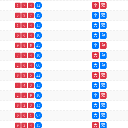
12
小
双
1
7
4
19
小
双
3
9
7
11
大
双
1
6
4
10
大
单
6
0
4
25
小
单
9
8
8
18
大
单
7
7
4
06
大
单
2
0
4
22
大
双
8
9
5
11
大
双
4
4
3
16
小
双
2
5
9
13
大
双
8
2
3
07
大
双
6
0
1
15
大
双
9
2
4