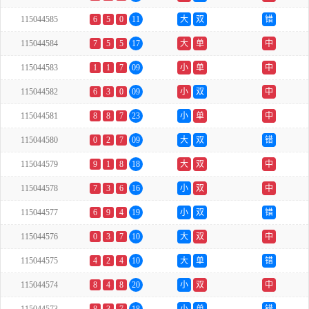
115044585
6
5
0
11
大
双
错
115044584
7
5
5
17
大
单
中
115044583
1
1
7
09
小
单
中
115044582
6
3
0
09
小
双
中
115044581
8
8
7
23
小
单
中
115044580
0
2
7
09
大
双
错
115044579
9
1
8
18
大
双
中
115044578
7
3
6
16
小
双
中
115044577
6
9
4
19
小
双
错
115044576
0
3
7
10
大
双
中
115044575
4
2
4
10
大
单
错
115044574
8
4
8
20
小
双
中