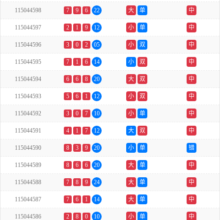
115044598
7
9
6
22
大
单
中
115044597
2
1
9
12
小
单
中
115044596
3
0
2
05
小
双
中
115044595
7
1
6
14
小
双
中
115044594
6
6
8
20
大
双
中
115044593
5
6
1
12
小
双
中
115044592
3
0
7
10
小
单
中
115044591
4
1
7
12
大
双
中
115044590
8
3
9
20
小
单
错
115044589
8
6
6
20
大
单
中
115044588
7
8
9
24
大
单
中
115044587
7
6
1
14
大
单
中
115044586
2
8
0
10
小
单
中