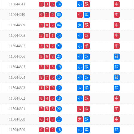
115044611
5
3
6
14
小
双
中
115044610
0
1
5
06
小
单
中
115044609
2
0
2
04
大
双
中
115044608
5
8
1
14
小
双
中
115044607
5
9
7
21
小
单
中
115044606
9
6
8
23
小
双
错
115044605
7
7
5
19
小
双
错
115044604
8
7
0
15
小
双
错
115044603
1
2
9
12
大
单
错
115044602
8
4
6
18
小
双
中
115044601
7
5
8
20
大
双
中
115044600
6
4
7
17
大
双
中
115044599
9
7
2
18
小
单
错