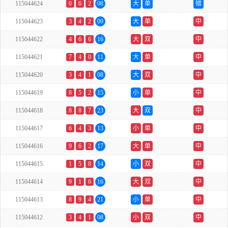
115044624
0
6
2
08
大
单
错
115044623
3
4
2
09
大
单
中
115044622
4
6
6
16
大
双
中
115044621
7
4
0
11
大
单
中
115044620
3
4
1
08
大
双
中
115044619
8
5
2
15
小
单
中
115044618
8
8
7
23
大
双
中
115044617
6
4
3
13
小
单
中
115044616
9
6
2
17
大
单
中
115044615
1
5
8
14
小
双
中
115044614
9
1
6
16
大
双
中
115044613
8
9
4
21
小
单
中
115044612
3
4
1
08
小
双
中