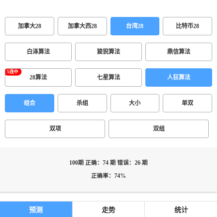
加拿大28
加拿大西28
台湾28
比特币28
白泽算法
狻猊算法
鼎信算法
28算法
七星算法
人狂算法
组合
杀组
大小
单双
双项
双组
100期 正确：74 期 错误：26 期
正确率：74%
预测
走势
统计