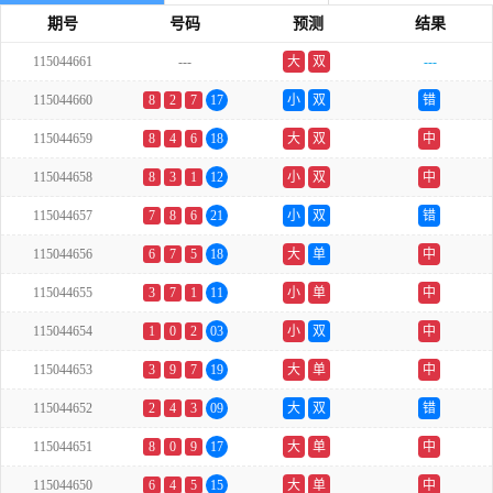
期号
号码
预测
结果
115044661
---
大
双
---
115044660
8
2
7
17
小
双
错
115044659
8
4
6
18
大
双
中
115044658
8
3
1
12
小
双
中
115044657
7
8
6
21
小
双
错
115044656
6
7
5
18
大
单
中
115044655
3
7
1
11
小
单
中
115044654
1
0
2
03
小
双
中
115044653
3
9
7
19
大
单
中
115044652
2
4
3
09
大
双
错
115044651
8
0
9
17
大
单
中
115044650
6
4
5
15
大
单
中