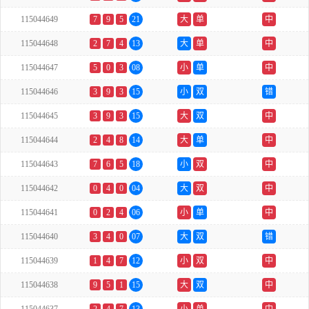
115044649
7
9
5
21
大
单
中
115044648
2
7
4
13
大
单
中
115044647
5
0
3
08
小
单
中
115044646
3
9
3
15
小
双
错
115044645
3
9
3
15
大
双
中
115044644
2
4
8
14
大
单
中
115044643
7
6
5
18
小
双
中
115044642
0
4
0
04
大
双
中
115044641
0
2
4
06
小
单
中
115044640
3
4
0
07
大
双
错
115044639
1
4
7
12
小
双
中
115044638
9
5
1
15
大
双
中