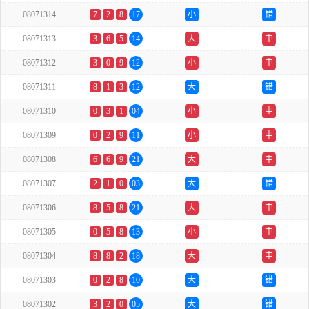
08071314
7
2
8
17
小
错
08071313
3
6
5
14
大
中
08071312
3
0
9
12
小
中
08071311
8
1
3
12
大
错
08071310
0
3
1
04
小
中
08071309
0
2
9
11
小
中
08071308
6
6
9
21
大
中
08071307
2
1
0
03
大
错
08071306
8
5
8
21
大
中
08071305
0
5
8
13
小
中
08071304
8
8
2
18
大
中
08071303
0
2
8
10
大
错
08071302
3
2
0
05
大
错