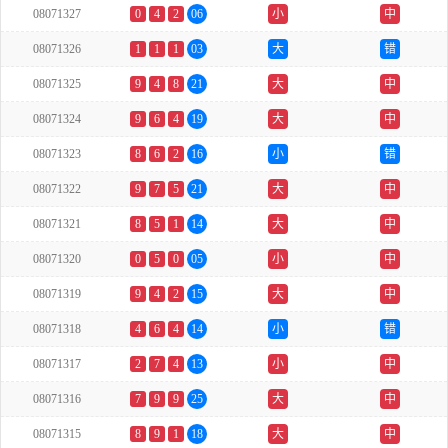
08071327
0
4
2
06
小
中
08071326
1
1
1
03
大
错
08071325
9
4
8
21
大
中
08071324
9
6
4
19
大
中
08071323
8
6
2
16
小
错
08071322
9
7
5
21
大
中
08071321
8
5
1
14
大
中
08071320
0
5
0
05
小
中
08071319
9
4
2
15
大
中
08071318
4
6
4
14
小
错
08071317
2
7
4
13
小
中
08071316
7
9
9
25
大
中
08071315
8
9
1
18
大
中