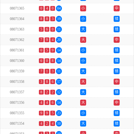
08071365
0
4
0
04
小
中
08071364
8
8
3
19
小
错
08071363
5
6
0
11
大
错
08071362
7
9
4
20
大
中
08071361
0
5
9
14
小
错
08071360
6
0
8
14
小
错
08071359
7
1
3
11
大
错
08071358
3
8
6
17
大
中
08071357
8
2
2
12
大
错
08071356
4
4
6
14
大
中
08071355
9
9
5
23
小
错
08071354
4
2
4
10
大
错