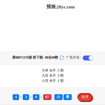
预测:28yc.com
第
08071376
期 距下期:
00
分
40
秒
广告开关：
大单
未开:
5
期
大双
未开:
3
期
小双
未开:
1
期
4
3
0
07
小
单
咪牌
+
+
=
-