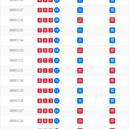
08091138
4
9
8
21
小
错
08091137
3
0
6
09
大
错
08091136
4
2
3
09
小
中
08091135
7
8
3
18
小
错
08091134
9
4
1
14
小
错
08091133
0
8
0
08
小
中
08091132
2
7
1
10
大
错
08091131
8
2
7
17
大
中
08091130
6
1
3
10
小
中
08091129
1
7
3
11
大
错
08091128
8
1
3
12
大
错
08091127
0
0
4
04
小
中
08091126
8
0
3
11
小
中