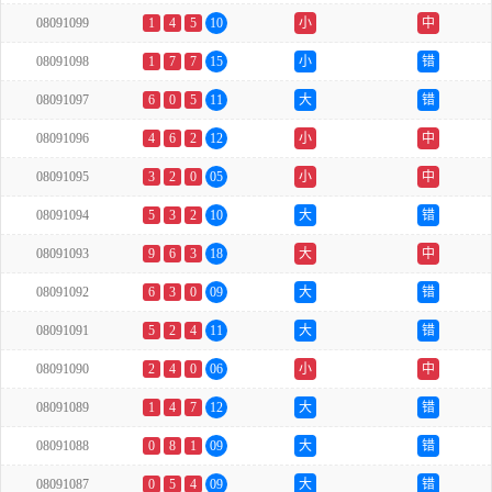
08091099
1
4
5
10
小
中
08091098
1
7
7
15
小
错
08091097
6
0
5
11
大
错
08091096
4
6
2
12
小
中
08091095
3
2
0
05
小
中
08091094
5
3
2
10
大
错
08091093
9
6
3
18
大
中
08091092
6
3
0
09
大
错
08091091
5
2
4
11
大
错
08091090
2
4
0
06
小
中
08091089
1
4
7
12
大
错
08091088
0
8
1
09
大
错
08091087
0
5
4
09
大
错