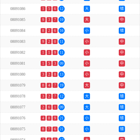
08091086
1
5
6
12
大
错
08091085
9
3
7
19
大
中
08091084
8
2
6
16
小
错
08091083
9
2
0
11
小
中
08091082
1
1
9
11
小
中
08091081
1
5
3
09
小
中
08091080
3
2
8
13
小
中
08091079
8
4
7
19
大
中
08091078
3
2
7
12
大
错
08091077
2
6
1
09
大
错
08091076
4
8
9
21
小
错
08091075
8
7
6
21
小
错