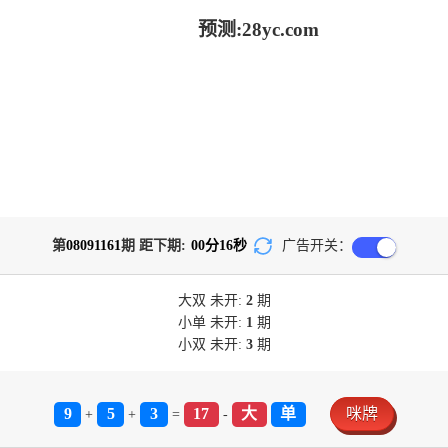
预测:28yc.com
第
08091161
期 距下期:
00
分
16
秒
广告开关：
大双
未开:
2
期
小单
未开:
1
期
小双
未开:
3
期
9
5
3
17
大
单
咪牌
+
+
=
-