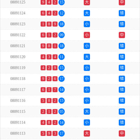
08091125
9
4
2
15
大
中
08091124
6
4
2
12
大
错
08091123
1
8
9
18
小
错
08091122
6
1
2
09
小
中
08091121
9
8
1
18
小
错
08091120
4
3
4
11
大
错
08091119
4
2
9
15
小
错
08091118
9
2
6
17
小
错
08091117
6
1
7
14
小
错
08091116
5
8
2
15
小
错
08091115
2
1
2
05
大
错
08091114
4
8
2
14
小
错
08091113
5
9
3
17
大
中