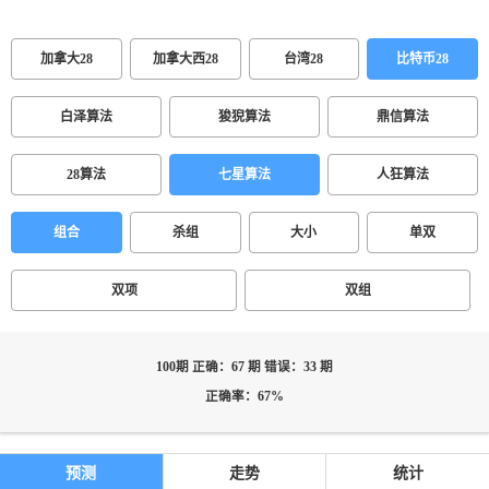
加拿大28
加拿大西28
台湾28
比特币28
白泽算法
狻猊算法
鼎信算法
28算法
七星算法
人狂算法
组合
杀组
大小
单双
双项
双组
100期 正确：67 期 错误：33 期
正确率：67%
预测
走势
统计