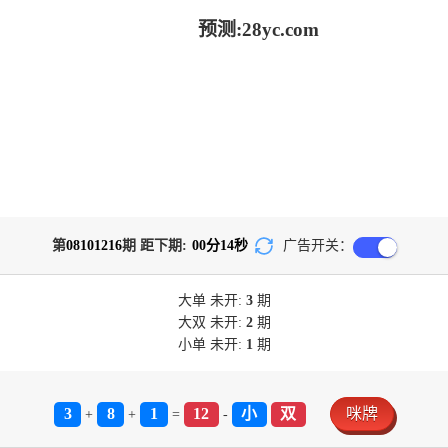
预测:28yc.com
第
08101216
期 距下期:
00
分
14
秒
广告开关：
大单
未开:
3
期
大双
未开:
2
期
小单
未开:
1
期
3
8
1
12
小
双
咪牌
+
+
=
-