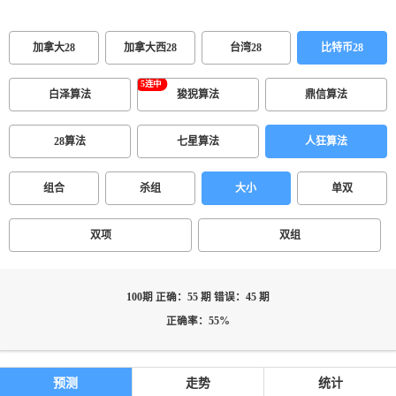
加拿大28
加拿大西28
台湾28
比特币28
白泽算法
狻猊算法
鼎信算法
28算法
七星算法
人狂算法
组合
杀组
大小
单双
双项
双组
100期 正确：55 期 错误：45 期
正确率：55%
预测
走势
统计