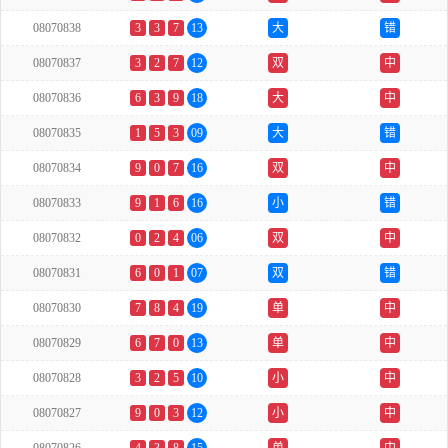
08070838
3
3
7
13
大
错
08070837
3
2
7
12
双
中
08070836
6
3
9
18
大
中
08070835
1
5
3
09
大
错
08070834
9
0
7
16
双
中
08070833
9
1
6
16
小
错
08070832
0
2
4
06
双
中
08070831
6
0
1
07
双
错
08070830
7
8
4
19
单
中
08070829
6
7
0
13
单
中
08070828
3
2
5
10
小
中
08070827
9
0
3
12
小
中