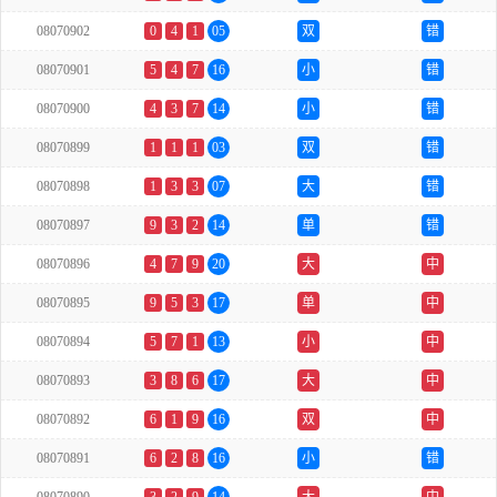
08070902
0
4
1
05
双
错
08070901
5
4
7
16
小
错
08070900
4
3
7
14
小
错
08070899
1
1
1
03
双
错
08070898
1
3
3
07
大
错
08070897
9
3
2
14
单
错
08070896
4
7
9
20
大
中
08070895
9
5
3
17
单
中
08070894
5
7
1
13
小
中
08070893
3
8
6
17
大
中
08070892
6
1
9
16
双
中
08070891
6
2
8
16
小
错