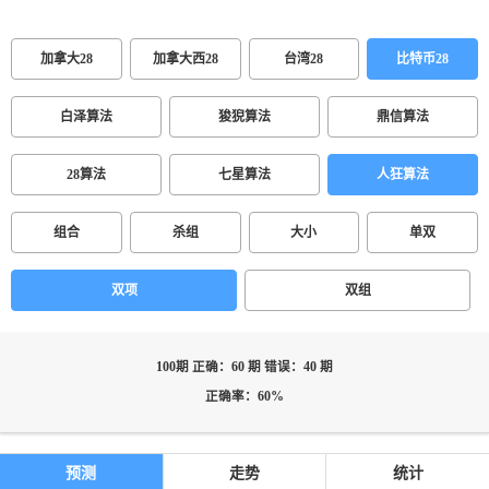
加拿大28
加拿大西28
台湾28
比特币28
白泽算法
狻猊算法
鼎信算法
28算法
七星算法
人狂算法
组合
杀组
大小
单双
双项
双组
100期 正确：60 期 错误：40 期
正确率：60%
预测
走势
统计