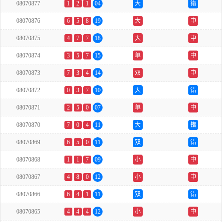
08070877
1
2
1
04
大
错
08070876
6
5
8
19
大
中
08070875
4
7
7
18
大
中
08070874
3
5
7
15
单
中
08070873
7
3
4
14
双
中
08070872
0
3
7
10
大
错
08070871
2
5
0
07
单
中
08070870
7
0
4
11
大
错
08070869
6
5
0
11
双
错
08070868
1
1
7
09
小
中
08070867
4
8
0
12
小
中
08070866
6
4
1
11
双
错
08070865
4
4
4
12
小
中