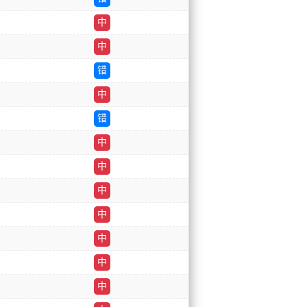
中
中
错
中
错
中
中
中
中
中
中
中