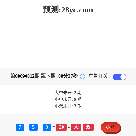
预测:28yc.com
第
08090012
期 距下期:
00
分
36
秒
广告开关：
大单
未开:
2
期
小单
未开:
9
期
小双
未开:
3
期
7
+
5
+
8
=
20
-
大
双
咪牌