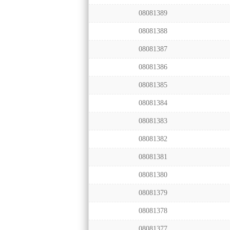
08081389
08081388
08081387
08081386
08081385
08081384
08081383
08081382
08081381
08081380
08081379
08081378
08081377