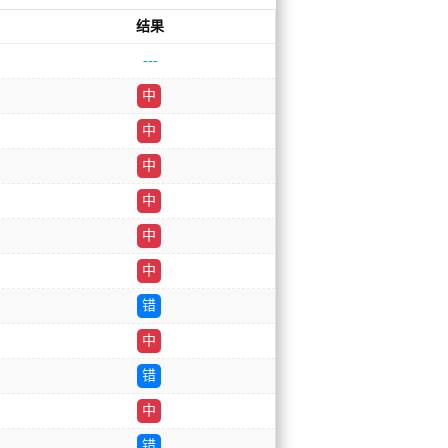
结果
---
中
中
中
中
中
中
错
中
错
中
错