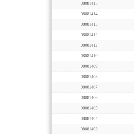
08081415
08081414
08081413
08081412
08081411
08081410
08081409
08081408
08081407
08081406
08081405
08081404
08081403