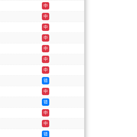
中
中
中
中
中
中
中
错
中
错
中
中
错