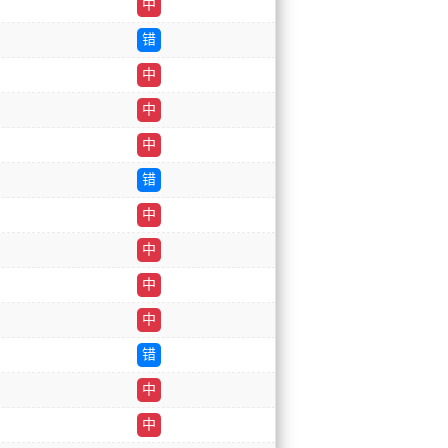
中
错
中
中
中
错
中
中
中
中
错
中
中