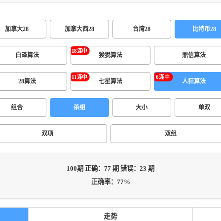
加拿大28
加拿大西28
台湾28
比特币28
白泽算法
狻猊算法
鼎信算法
28算法
七星算法
人狂算法
组合
杀组
大小
单双
双项
双组
100期 正确：77 期 错误：23 期
正确率：77%
走势