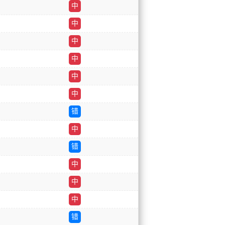
中
中
中
中
中
中
错
中
错
中
中
中
错