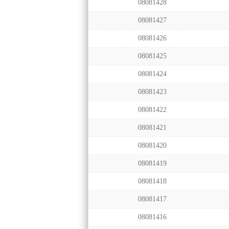
08081428
08081427
08081426
08081425
08081424
08081423
08081422
08081421
08081420
08081419
08081418
08081417
08081416