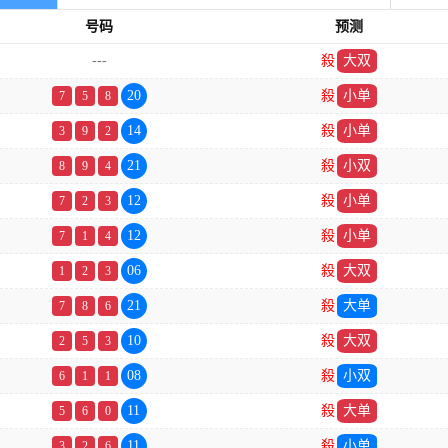
号码
预测
---
殺
大双
20
殺
小单
7
5
8
14
殺
小单
3
9
2
21
殺
小双
8
9
4
12
殺
小单
7
2
3
12
殺
小单
7
1
4
06
殺
大双
1
2
3
21
殺
大单
7
8
6
10
殺
大双
2
5
3
08
殺
小双
6
1
1
11
殺
大单
5
6
0
11
殺
小单
3
2
6