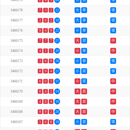
3466179
2
4
3
09
大
双
错
3466178
7
3
2
12
大
单
错
3466177
2
6
2
10
大
单
错
3466176
9
4
9
22
小
单
错
3466175
7
7
7
21
大
双
中
3466174
4
1
5
10
小
单
中
3466173
3
6
9
18
小
单
错
3466172
8
9
4
21
小
双
错
3466171
6
0
5
11
小
双
中
3466170
8
4
2
14
大
双
中
3466169
4
8
4
16
大
双
中
3466168
9
9
2
20
大
双
中
3466167
5
6
8
19
小
双
错