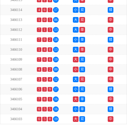
3466115
0
2
9
11
大
单
中
3466114
4
6
7
17
小
双
错
3466113
1
0
5
06
大
双
中
3466112
7
1
5
13
大
单
中
3466111
7
9
2
18
小
单
错
3466110
1
4
8
13
大
单
中
3466109
7
6
6
19
大
双
中
3466108
4
3
2
09
小
双
中
3466107
3
5
4
12
大
双
中
3466106
5
3
9
17
小
双
错
3466105
7
8
1
16
大
单
中
3466104
6
5
5
16
小
单
错
3466103
6
5
8
19
大
双
中