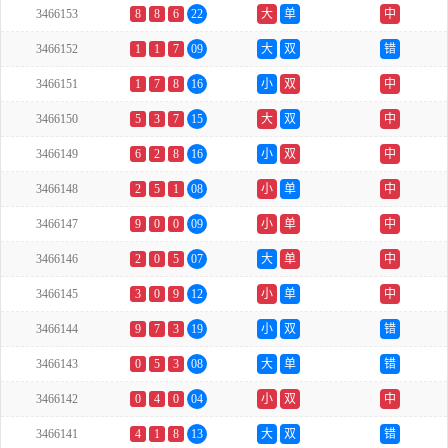
3466153
8
8
6
22
大
单
中
3466152
1
1
7
09
大
双
错
3466151
1
7
8
16
小
双
中
3466150
5
3
7
15
大
双
中
3466149
6
2
8
16
小
双
中
3466148
2
5
1
08
小
单
中
3466147
9
0
0
09
小
单
中
3466146
2
0
5
07
大
单
中
3466145
3
0
9
12
小
单
中
3466144
9
7
3
19
小
双
错
3466143
0
5
3
08
大
单
错
3466142
0
4
0
04
小
双
中
3466141
4
1
8
13
大
双
错