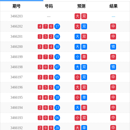
期号
号码
预测
结果
3466203
---
大
双
---
3466202
4
7
6
17
大
双
中
3466201
1
5
2
08
大
双
中
3466200
3
3
4
10
大
单
错
3466199
1
7
7
15
小
单
中
3466198
5
0
2
07
大
双
错
3466197
2
2
1
05
小
双
中
3466196
8
5
5
18
大
双
中
3466195
4
4
2
10
小
单
中
3466194
2
6
5
13
大
单
中
3466193
5
0
1
06
小
双
中
3466192
2
9
9
20
大
单
中