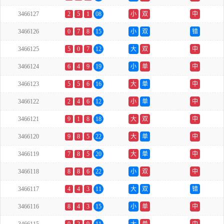
3466127
2
5
1
08
小
双
中
3466126
0
7
8
15
小
双
错
3466125
5
0
7
12
大
双
中
3466124
6
4
9
19
小
单
中
3466123
5
5
6
16
大
单
中
3466122
2
4
6
12
小
单
中
3466121
9
1
8
18
大
双
中
3466120
9
8
5
22
大
单
中
3466119
7
8
5
20
大
单
中
3466118
8
8
6
22
小
双
中
3466117
4
4
3
11
大
双
错
3466116
8
4
3
15
小
单
中