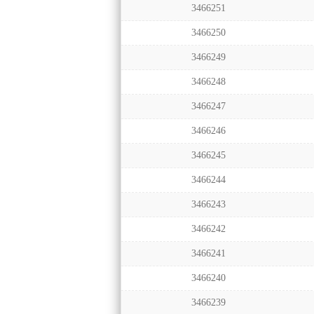
3466251
3466250
3466249
3466248
3466247
3466246
3466245
3466244
3466243
3466242
3466241
3466240
3466239