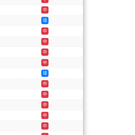
中
错
中
中
中
中
错
中
中
中
中
中