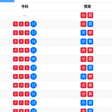
号码
预测
---
小
双
13
小
双
5
3
5
13
大
单
2
7
4
14
小
单
8
4
2
21
大
单
6
6
9
08
小
双
1
4
3
13
小
双
7
5
1
13
大
单
0
6
7
13
小
单
8
3
2
11
小
单
2
7
2
23
小
双
7
7
9
19
大
双
7
4
8