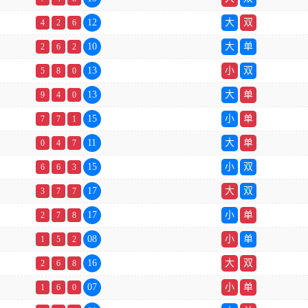
12
大
双
4
2
6
10
大
单
2
6
2
13
小
双
5
8
0
13
大
单
9
4
0
15
小
单
7
7
1
11
大
单
0
4
7
15
小
双
6
6
3
17
大
双
3
7
7
17
小
单
2
7
8
08
小
单
1
5
2
16
大
双
2
6
8
07
小
单
1
6
0