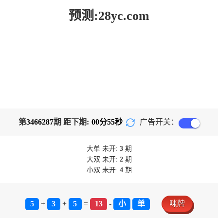
预测:28yc.com
第
3466287
期 距下期:
00
分
55
秒
广告开关：
大单
未开:
3
期
大双
未开:
2
期
小双
未开:
4
期
5
+
3
+
5
=
13
-
小
单
咪牌