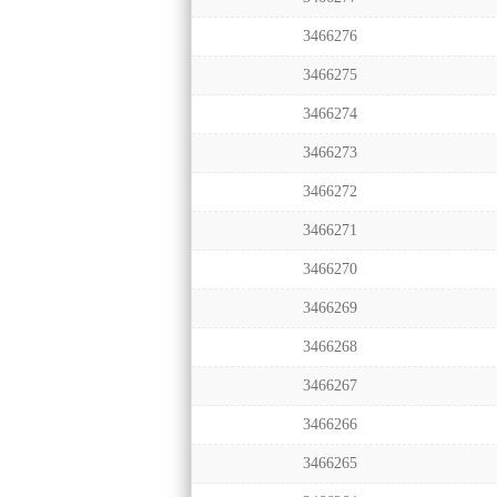
3466276
3466275
3466274
3466273
3466272
3466271
3466270
3466269
3466268
3466267
3466266
3466265