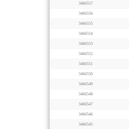
3466557
3466556
3466555
3466554
3466553
3466552
3466551
3466550
3466549
3466548
3466547
3466546
3466545