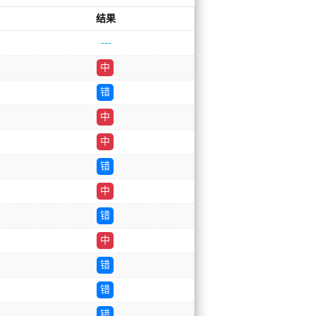
结果
---
中
错
中
中
错
中
错
中
错
错
错