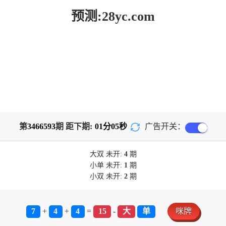
预测:28yc.com
第
3466593
期 距下期:
01
分
05
秒
广告开关：
大双
未开:
4
期
小单
未开:
1
期
小双
未开:
2
期
7
+
4
+
4
=
15
-
大
单
咪牌