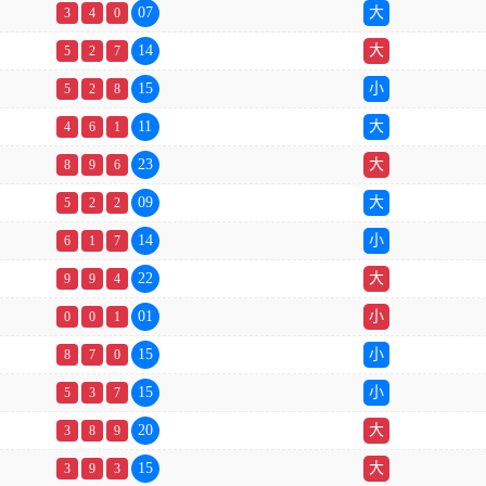
07
大
3
4
0
14
大
5
2
7
15
小
5
2
8
11
大
4
6
1
23
大
8
9
6
09
大
5
2
2
14
小
6
1
7
22
大
9
9
4
01
小
0
0
1
15
小
8
7
0
15
小
5
3
7
20
大
3
8
9
15
大
3
9
3