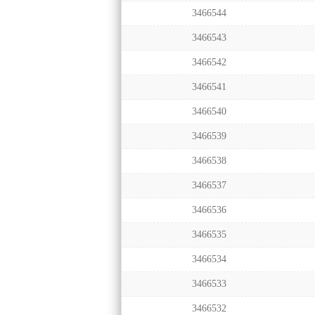
3466544
3466543
3466542
3466541
3466540
3466539
3466538
3466537
3466536
3466535
3466534
3466533
3466532