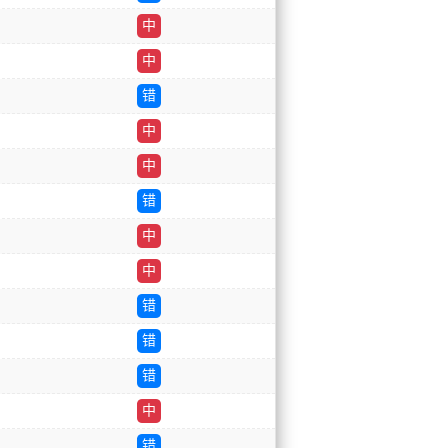
中
中
错
中
中
错
中
中
错
错
错
中
错