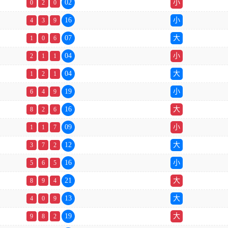
02
小
0
2
0
16
小
4
3
9
07
大
1
0
6
04
小
2
1
1
04
大
1
2
1
19
小
6
4
9
16
大
8
2
6
09
小
1
1
7
12
大
3
7
2
16
小
5
6
5
21
大
8
9
4
13
大
4
0
9
19
大
9
8
2