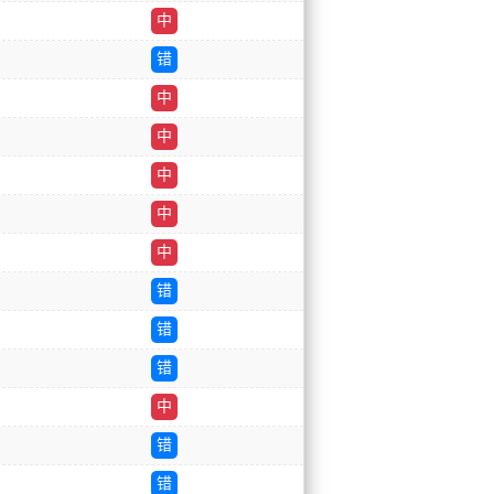
中
错
中
中
中
中
中
错
错
错
中
错
错