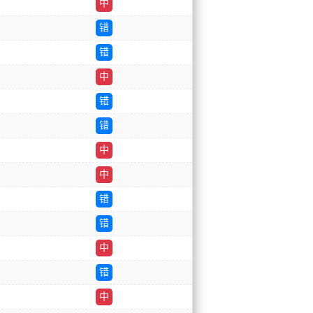
中
错
错
中
错
错
中
中
错
错
中
错
中