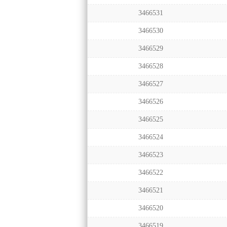
3466531
3466530
3466529
3466528
3466527
3466526
3466525
3466524
3466523
3466522
3466521
3466520
3466519