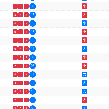
09
小
1
0
8
15
大
5
6
4
15
小
6
2
7
13
小
9
0
4
10
小
1
7
2
11
大
0
4
7
03
小
1
1
1
06
小
2
0
4
11
大
6
3
2
12
大
4
0
8
13
大
8
1
4
15
大
7
5
3
08
大
2
5
1