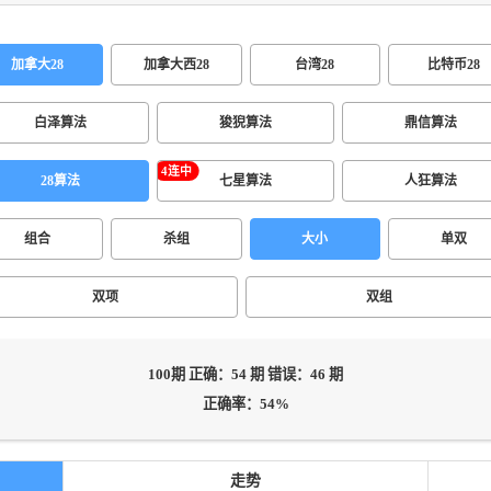
加拿大28
加拿大西28
台湾28
比特币28
白泽算法
狻猊算法
鼎信算法
28算法
七星算法
人狂算法
组合
杀组
大小
单双
双项
双组
100期 正确：54 期 错误：46 期
正确率：54%
走势