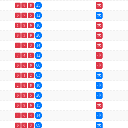
25
大
9
8
8
12
大
0
7
5
16
大
1
9
6
20
大
8
3
9
14
大
4
7
3
12
小
7
4
1
06
小
0
6
0
03
大
0
1
2
18
小
2
8
8
20
小
6
9
5
15
大
0
9
6
14
小
4
6
4
09
大
6
0
3