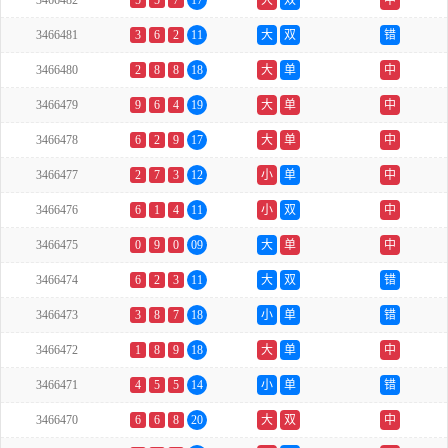
3466482
5
5
7
17
大
双
中
3466481
3
6
2
11
大
双
错
3466480
2
8
8
18
大
单
中
3466479
9
6
4
19
大
单
中
3466478
6
2
9
17
大
单
中
3466477
2
7
3
12
小
单
中
3466476
6
1
4
11
小
双
中
3466475
0
9
0
09
大
单
中
3466474
6
2
3
11
大
双
错
3466473
3
8
7
18
小
单
错
3466472
1
8
9
18
大
单
中
3466471
4
5
5
14
小
单
错
3466470
6
6
8
20
大
双
中