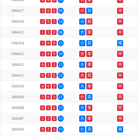
3466418
6
9
0
15
大
单
中
3466417
3
0
6
09
小
双
中
3466416
2
9
3
14
小
双
中
3466415
1
5
0
06
大
双
中
3466414
1
6
8
15
小
双
错
3466413
1
9
9
19
大
单
中
3466412
9
1
3
13
大
单
中
3466411
9
5
8
22
大
双
中
3466410
4
6
3
13
大
单
中
3466409
2
6
3
11
小
双
中
3466408
0
5
8
13
大
单
中
3466407
5
2
6
13
大
单
中
3466406
9
2
4
15
小
双
错