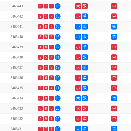
3466443
6
7
3
16
大
双
中
3466442
2
1
7
10
小
单
中
3466441
3
8
5
16
小
单
错
3466440
3
9
3
15
小
双
错
3466439
1
8
3
12
小
单
中
3466438
2
5
4
11
小
双
中
3466437
3
7
8
18
大
单
中
3466436
4
6
2
12
小
单
中
3466435
7
0
4
11
小
双
中
3466434
8
0
5
13
大
双
错
3466433
6
8
6
20
大
双
中
3466432
5
9
1
15
大
单
中
3466431
2
7
1
10
大
单
错