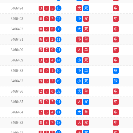
3466494
3
7
5
15
大
双
中
3466493
6
9
7
22
小
双
中
3466492
0
2
6
08
大
双
中
3466491
6
3
2
11
小
单
中
3466490
5
7
9
21
大
单
中
3466489
3
7
4
14
小
双
中
3466488
6
9
1
16
小
单
错
3466487
9
3
7
19
小
双
错
3466486
2
7
0
09
大
单
中
3466485
5
9
7
21
大
双
中
3466484
2
5
4
11
大
单
中
3466483
8
3
7
18
大
双
中