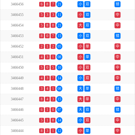
3466456
6
8
7
21
小
双
错
3466455
5
3
3
11
小
双
中
3466454
5
8
8
21
大
双
中
3466453
8
0
7
15
小
双
错
3466452
2
1
2
05
小
单
中
3466451
4
3
1
08
小
单
中
3466450
5
0
5
10
小
双
中
3466449
4
3
7
14
小
双
中
3466448
3
4
1
08
大
单
错
3466447
8
4
3
15
大
单
中
3466446
6
1
0
07
大
双
错
3466445
5
1
8
14
小
双
中
3466444
8
3
1
12
小
单
中