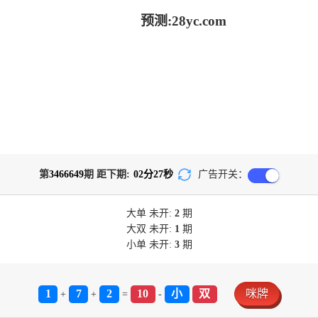
预测:28yc.com
第
3466649
期 距下期:
02
分
27
秒
广告开关：
大单
未开:
2
期
大双
未开:
1
期
小单
未开:
3
期
1
7
2
10
小
双
咪牌
+
+
=
-