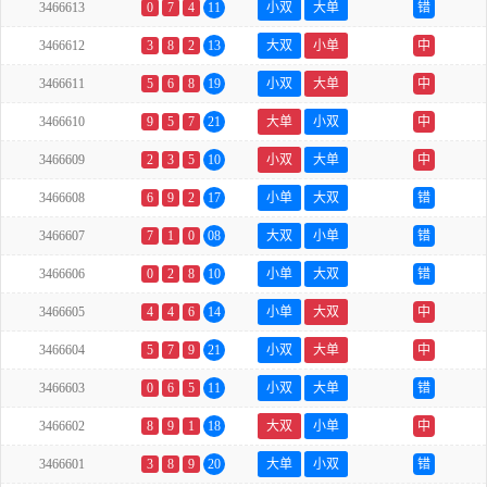
3466613
0
7
4
11
小双
大单
错
3466612
3
8
2
13
大双
小单
中
3466611
5
6
8
19
小双
大单
中
3466610
9
5
7
21
大单
小双
中
3466609
2
3
5
10
小双
大单
中
3466608
6
9
2
17
小单
大双
错
3466607
7
1
0
08
大双
小单
错
3466606
0
2
8
10
小单
大双
错
3466605
4
4
6
14
小单
大双
中
3466604
5
7
9
21
小双
大单
中
3466603
0
6
5
11
小双
大单
错
3466602
8
9
1
18
大双
小单
中
3466601
3
8
9
20
大单
小双
错