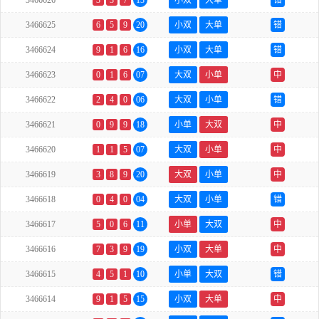
3466626
3
3
7
13
小双
大单
错
3466625
6
5
9
20
小双
大单
错
3466624
9
1
6
16
小双
大单
错
3466623
0
1
6
07
大双
小单
中
3466622
2
4
0
06
大双
小单
错
3466621
0
9
9
18
小单
大双
中
3466620
1
1
5
07
大双
小单
中
3466619
3
8
9
20
大双
小单
中
3466618
0
4
0
04
大双
小单
错
3466617
5
0
6
11
小单
大双
中
3466616
7
3
9
19
小双
大单
中
3466615
4
5
1
10
小单
大双
错
3466614
9
1
5
15
小双
大单
中