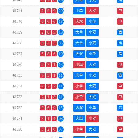
61742
3
9
8
20
大单
小双
错
61741
5
9
6
20
小单
大双
中
61740
6
6
6
18
大双
小单
中
61739
2
8
3
13
大单
小双
错
61738
0
2
3
05
大单
小双
错
61737
5
8
6
19
大双
小单
错
61736
5
7
1
13
小单
大双
中
61735
7
3
1
11
大单
小双
错
61734
2
7
2
11
小单
大双
中
61733
2
1
8
11
小单
大双
中
61732
9
6
0
15
大双
小单
错
61731
3
1
4
08
大单
小双
中
61730
5
2
0
07
小单
大双
中