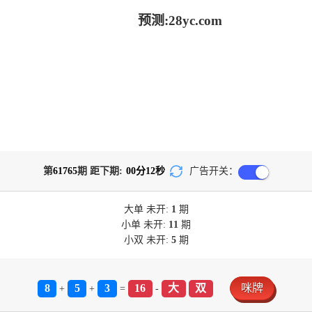
预测:28yc.com
第
61765
期 距下期:
00
分
11
秒
广告开关：
大单
未开:
1
期
小单
未开:
11
期
小双
未开:
5
期
8
5
3
16
大
双
咪牌
+
+
=
-