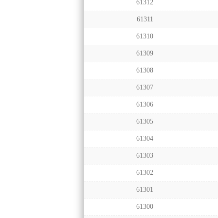
61312
61311
61310
61309
61308
61307
61306
61305
61304
61303
61302
61301
61300