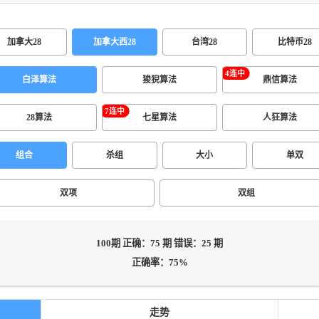
加拿大28
加拿大西28
台湾28
比特币28
白泽算法
狻猊算法
鼎信算法
28算法
七星算法
人狂算法
组合
杀组
大小
单双
双项
双组
100期 正确：75 期 错误：25 期
正确率：75%
走势