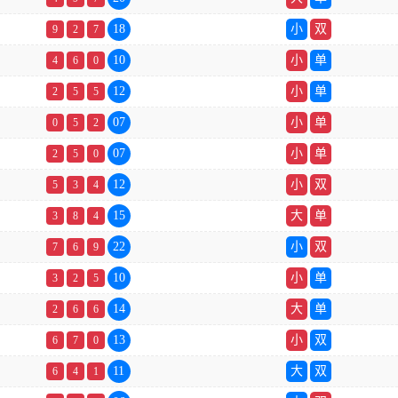
18
小
双
9
2
7
10
小
单
4
6
0
12
小
单
2
5
5
07
小
单
0
5
2
07
小
单
2
5
0
12
小
双
5
3
4
15
大
单
3
8
4
22
小
双
7
6
9
10
小
单
3
2
5
14
大
单
2
6
6
13
小
双
6
7
0
11
大
双
6
4
1