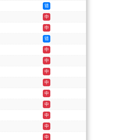
错
中
中
错
中
中
中
中
中
中
中
中
中