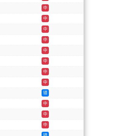
中
中
中
中
中
中
中
中
错
中
中
中
错