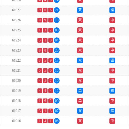
61928
4
4
6
14
双
中
61927
9
6
6
21
双
错
61926
9
9
0
18
双
中
61925
1
3
2
06
双
中
61924
3
1
0
04
双
中
61923
8
8
4
20
双
中
61922
3
5
9
17
双
错
61921
5
5
0
10
双
中
61920
4
5
7
16
双
中
61919
4
4
4
12
单
错
61918
1
6
2
09
单
中
61917
3
1
3
07
双
错
61916
1
4
1
06
双
中