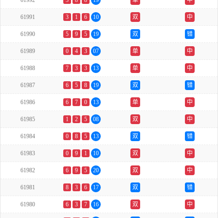
61992
3
8
8
19
单
中
61991
3
1
6
10
双
中
61990
5
9
5
19
双
错
61989
0
4
3
07
单
中
61988
7
3
3
13
单
中
61987
6
5
8
19
双
错
61986
6
7
0
13
单
中
61985
1
2
5
08
双
中
61984
0
8
5
13
双
错
61983
0
9
1
10
双
中
61982
6
9
5
20
双
中
61981
8
3
6
17
双
错
61980
6
3
7
16
双
中