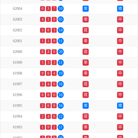
62004
0
3
7
10
单
错
62003
4
1
0
05
单
中
62002
3
8
3
14
双
中
62001
1
1
9
11
单
中
62000
8
4
8
20
双
中
61999
5
3
3
11
单
中
61998
9
6
4
19
单
中
61997
3
4
9
16
双
中
61996
8
8
0
16
双
中
61995
2
6
8
16
单
错
61994
2
4
6
12
双
中
61993
1
9
1
11
单
中