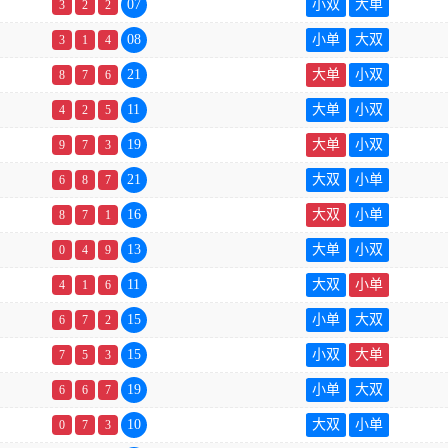
07
小双
大单
3
2
2
08
小单
大双
3
1
4
21
大单
小双
8
7
6
11
大单
小双
4
2
5
19
大单
小双
9
7
3
21
大双
小单
6
8
7
16
大双
小单
8
7
1
13
大单
小双
0
4
9
11
大双
小单
4
1
6
15
小单
大双
6
7
2
15
小双
大单
7
5
3
19
小单
大双
6
6
7
10
大双
小单
0
7
3