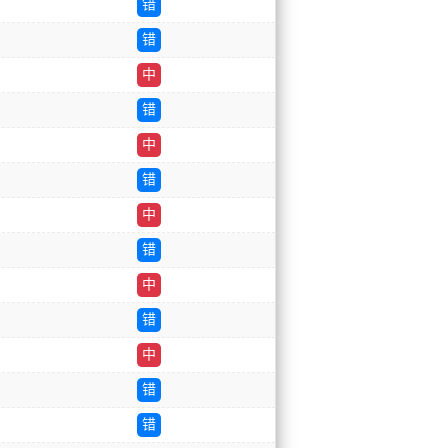
错
错
中
错
中
错
中
错
中
错
中
错
错