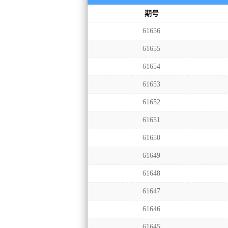
期号
61656
61655
61654
61653
61652
61651
61650
61649
61648
61647
61646
61645