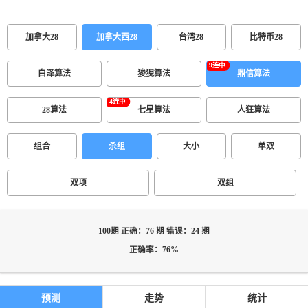
加拿大28
加拿大西28
台湾28
比特币28
白泽算法
狻猊算法
鼎信算法
28算法
七星算法
人狂算法
组合
杀组
大小
单双
双项
双组
100期 正确：76 期 错误：24 期
正确率：76%
预测
走势
统计