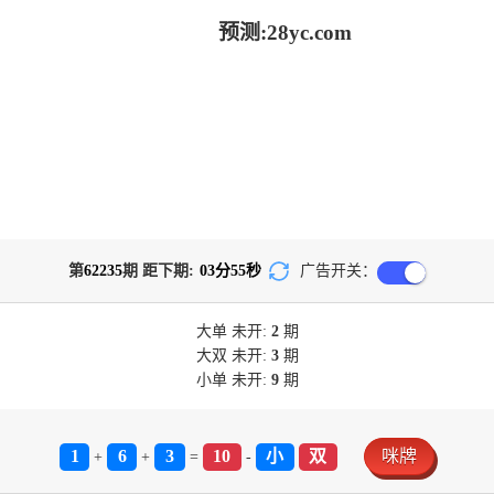
预测:28yc.com
第
62235
期 距下期:
03
分
55
秒
广告开关：
大单
未开:
2
期
大双
未开:
3
期
小单
未开:
9
期
1
6
3
10
小
双
咪牌
+
+
=
-