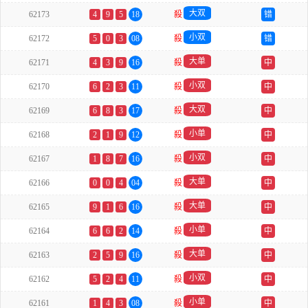
大双
62173
4
9
5
18
殺
错
小双
62172
5
0
3
08
殺
错
大单
62171
4
3
9
16
殺
中
小双
62170
6
2
3
11
殺
中
大双
62169
6
8
3
17
殺
中
小单
62168
2
1
9
12
殺
中
小双
62167
1
8
7
16
殺
中
大单
62166
0
0
4
04
殺
中
大单
62165
9
1
6
16
殺
中
小单
62164
6
6
2
14
殺
中
大单
62163
2
5
9
16
殺
中
小双
62162
5
2
4
11
殺
中
小单
62161
1
4
3
08
殺
中