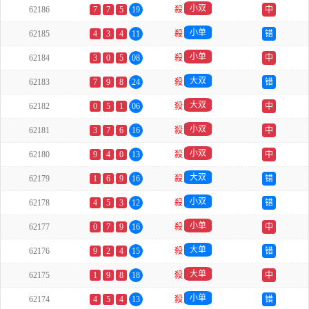
小双
62186
7
7
5
19
殺
中
小单
62185
4
3
4
11
殺
错
小单
62184
3
0
5
08
殺
中
大双
62183
7
9
8
24
殺
错
大双
62182
0
5
1
06
殺
中
小双
62181
3
7
6
16
殺
中
小双
62180
9
4
0
13
殺
中
大双
62179
1
6
9
16
殺
错
小双
62178
4
5
3
12
殺
错
小单
62177
0
7
9
16
殺
中
大单
62176
9
2
4
15
殺
错
大单
62175
1
9
8
18
殺
中
小单
62174
4
5
4
13
殺
错