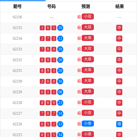
期号
号码
预测
结果
小双
62236
---
殺
---
大双
62235
1
6
3
10
殺
中
大单
62234
2
7
3
12
殺
中
大双
62233
7
8
4
19
殺
中
大单
62232
6
9
5
20
殺
中
大单
62231
8
9
3
20
殺
中
大单
62230
2
6
8
16
殺
中
大单
62229
6
1
1
08
殺
中
小双
62228
8
6
9
23
殺
中
小双
62227
7
0
7
14
殺
中
小单
62226
6
5
2
13
殺
错
小单
62225
8
1
5
14
殺
中