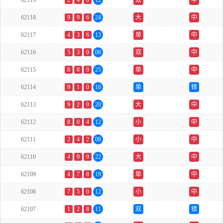
62119
2
4
6
12
双
中
62118
9
9
6
24
大
中
62117
4
3
6
13
单
中
62116
5
3
0
08
双
中
62115
8
8
9
25
单
中
62114
9
1
0
10
单
错
62113
9
2
9
20
大
中
62112
8
0
4
12
小
中
62111
2
4
2
08
小
中
62110
4
9
9
22
大
中
62109
4
7
8
19
单
中
62108
7
5
0
12
小
中
62107
1
2
8
11
双
错