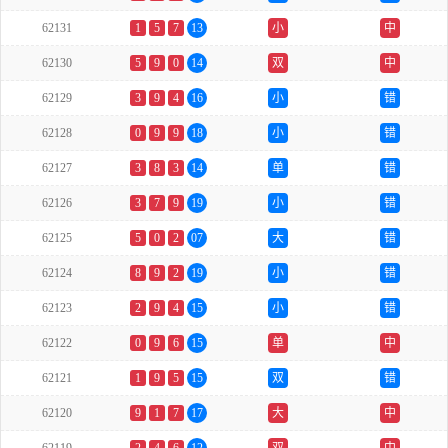
62131
1
5
7
13
小
中
62130
5
9
0
14
双
中
62129
3
9
4
16
小
错
62128
0
9
9
18
小
错
62127
3
8
3
14
单
错
62126
3
7
9
19
小
错
62125
5
0
2
07
大
错
62124
8
9
2
19
小
错
62123
2
9
4
15
小
错
62122
0
9
6
15
单
中
62121
1
9
5
15
双
错
62120
9
1
7
17
大
中