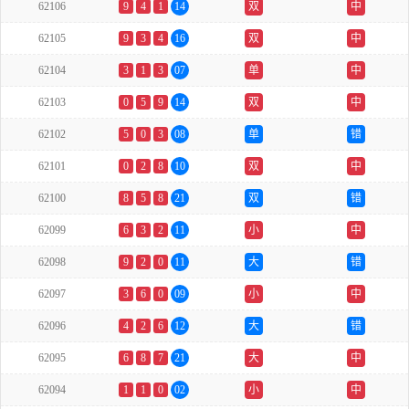
62106
9
4
1
14
双
中
62105
9
3
4
16
双
中
62104
3
1
3
07
单
中
62103
0
5
9
14
双
中
62102
5
0
3
08
单
错
62101
0
2
8
10
双
中
62100
8
5
8
21
双
错
62099
6
3
2
11
小
中
62098
9
2
0
11
大
错
62097
3
6
0
09
小
中
62096
4
2
6
12
大
错
62095
6
8
7
21
大
中
62094
1
1
0
02
小
中