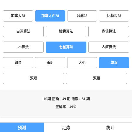
加拿大28
加拿大西28
台湾28
比特币28
白泽算法
狻猊算法
鼎信算法
28算法
七星算法
人狂算法
组合
杀组
大小
单双
双项
双组
100期 正确：49 期 错误：51 期
正确率：49%
预测
走势
统计