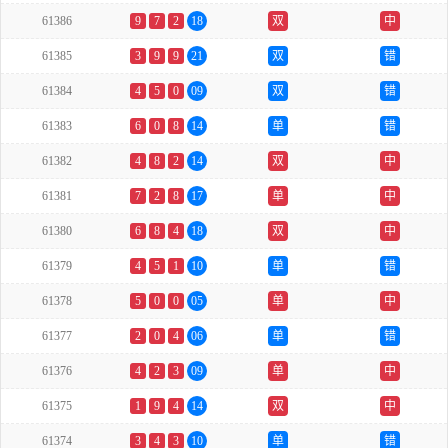
61386
9
7
2
18
双
中
61385
3
9
9
21
双
错
61384
4
5
0
09
双
错
61383
6
0
8
14
单
错
61382
4
8
2
14
双
中
61381
7
2
8
17
单
中
61380
6
8
4
18
双
中
61379
4
5
1
10
单
错
61378
5
0
0
05
单
中
61377
2
0
4
06
单
错
61376
4
2
3
09
单
中
61375
1
9
4
14
双
中
61374
3
4
3
10
单
错