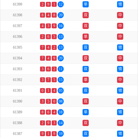
61399
2
9
1
12
单
错
61398
8
4
8
20
双
中
61397
4
3
9
16
双
中
61396
2
6
5
13
单
中
61395
7
4
2
13
双
错
61394
7
4
9
20
双
中
61393
3
6
2
11
双
错
61392
3
7
5
15
单
中
61391
0
1
4
05
双
错
61390
3
5
0
08
双
中
61389
8
6
4
18
单
错
61388
2
9
3
14
双
中
61387
9
1
9
19
双
错