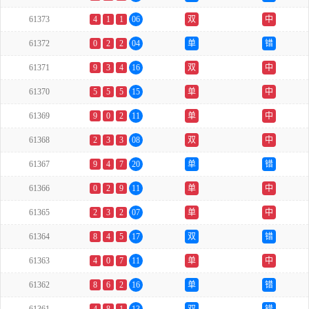
61373
4
1
1
06
双
中
61372
0
2
2
04
单
错
61371
9
3
4
16
双
中
61370
5
5
5
15
单
中
61369
9
0
2
11
单
中
61368
2
3
3
08
双
中
61367
9
4
7
20
单
错
61366
0
2
9
11
单
中
61365
2
3
2
07
单
中
61364
8
4
5
17
双
错
61363
4
0
7
11
单
中
61362
8
6
2
16
单
错