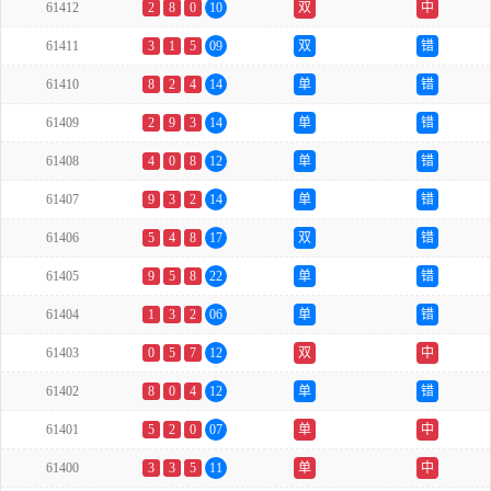
61412
2
8
0
10
双
中
61411
3
1
5
09
双
错
61410
8
2
4
14
单
错
61409
2
9
3
14
单
错
61408
4
0
8
12
单
错
61407
9
3
2
14
单
错
61406
5
4
8
17
双
错
61405
9
5
8
22
单
错
61404
1
3
2
06
单
错
61403
0
5
7
12
双
中
61402
8
0
4
12
单
错
61401
5
2
0
07
单
中
61400
3
3
5
11
单
中