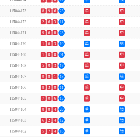
115044174
5
7
0
12
单
错
115044173
8
9
6
23
单
中
115044172
2
6
3
11
单
中
115044171
9
6
8
23
单
中
115044170
1
6
3
10
单
错
115044169
1
0
0
01
单
中
115044168
5
9
3
17
单
中
115044167
9
8
1
18
单
错
115044166
8
3
0
11
单
中
115044165
7
0
6
13
单
中
115044164
8
8
4
20
单
错
115044163
6
2
4
12
单
错
115044162
5
7
4
16
单
错