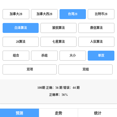
加拿大28
加拿大西28
台湾28
比特币28
白泽算法
狻猊算法
鼎信算法
28算法
七星算法
人狂算法
组合
杀组
大小
单双
双项
双组
100期 正确：56 期 错误：44 期
正确率：56%
预测
走势
统计