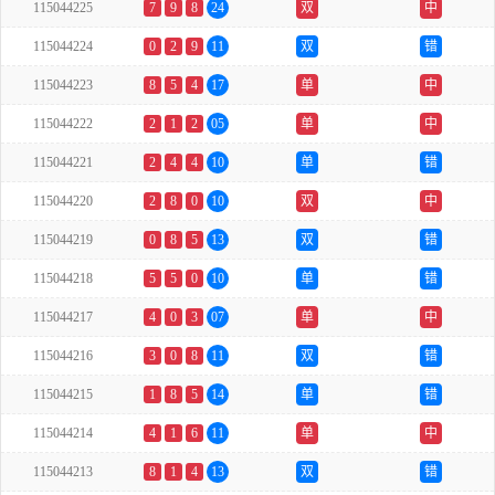
115044225
7
9
8
24
双
中
115044224
0
2
9
11
双
错
115044223
8
5
4
17
单
中
115044222
2
1
2
05
单
中
115044221
2
4
4
10
单
错
115044220
2
8
0
10
双
中
115044219
0
8
5
13
双
错
115044218
5
5
0
10
单
错
115044217
4
0
3
07
单
中
115044216
3
0
8
11
双
错
115044215
1
8
5
14
单
错
115044214
4
1
6
11
单
中
115044213
8
1
4
13
双
错