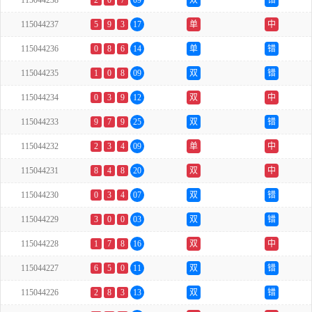
115044238
2
0
7
09
双
错
115044237
5
9
3
17
单
中
115044236
0
8
6
14
单
错
115044235
1
0
8
09
双
错
115044234
0
3
9
12
双
中
115044233
9
7
9
25
双
错
115044232
2
3
4
09
单
中
115044231
8
4
8
20
双
中
115044230
0
3
4
07
双
错
115044229
3
0
0
03
双
错
115044228
1
7
8
16
双
中
115044227
6
5
0
11
双
错
115044226
2
8
3
13
双
错