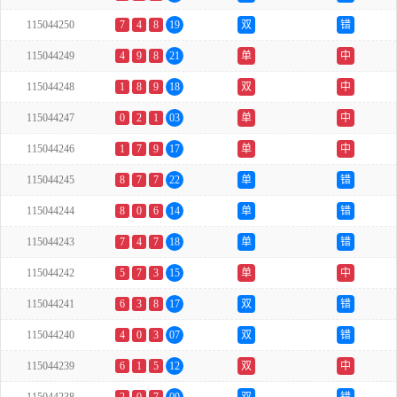
115044250
7
4
8
19
双
错
115044249
4
9
8
21
单
中
115044248
1
8
9
18
双
中
115044247
0
2
1
03
单
中
115044246
1
7
9
17
单
中
115044245
8
7
7
22
单
错
115044244
8
0
6
14
单
错
115044243
7
4
7
18
单
错
115044242
5
7
3
15
单
中
115044241
6
3
8
17
双
错
115044240
4
0
3
07
双
错
115044239
6
1
5
12
双
中