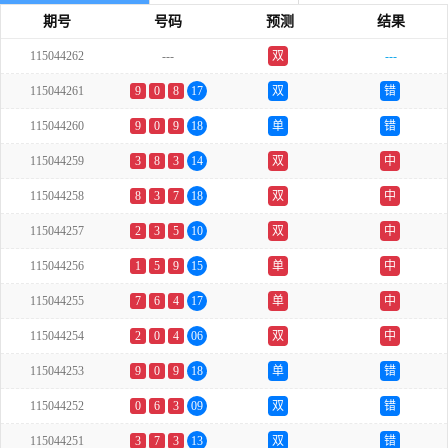
期号
号码
预测
结果
115044262
---
双
---
115044261
9
0
8
17
双
错
115044260
9
0
9
18
单
错
115044259
3
8
3
14
双
中
115044258
8
3
7
18
双
中
115044257
2
3
5
10
双
中
115044256
1
5
9
15
单
中
115044255
7
6
4
17
单
中
115044254
2
0
4
06
双
中
115044253
9
0
9
18
单
错
115044252
0
6
3
09
双
错
115044251
3
7
3
13
双
错