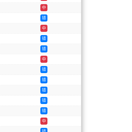
中
错
中
错
错
中
错
错
错
错
错
中
错