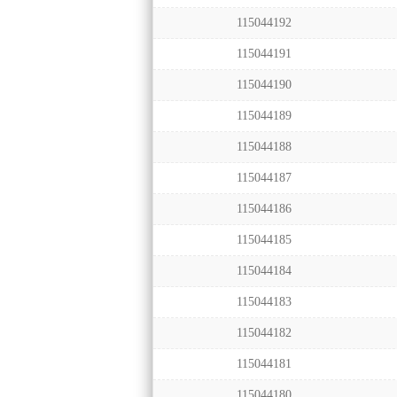
115044192
115044191
115044190
115044189
115044188
115044187
115044186
115044185
115044184
115044183
115044182
115044181
115044180