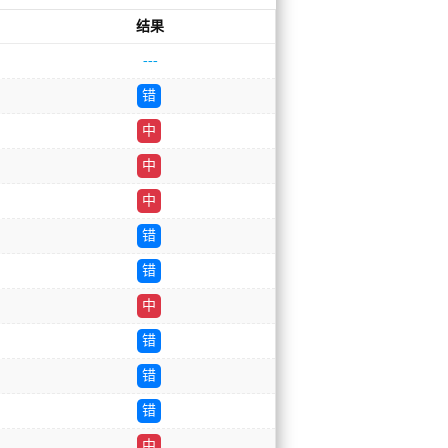
结果
---
错
中
中
中
错
错
中
错
错
错
中