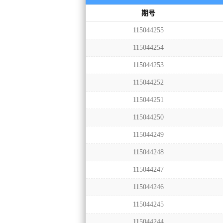
期号
115044255
115044254
115044253
115044252
115044251
115044250
115044249
115044248
115044247
115044246
115044245
115044244