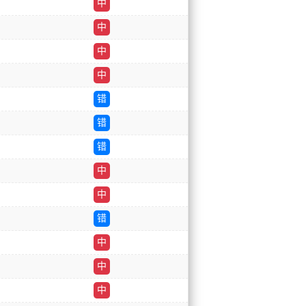
中
中
中
中
错
错
错
中
中
错
中
中
中