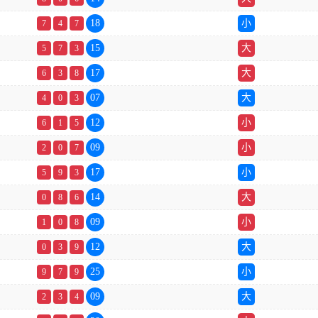
18
小
7
4
7
15
大
5
7
3
17
大
6
3
8
07
大
4
0
3
12
小
6
1
5
09
小
2
0
7
17
小
5
9
3
14
大
0
8
6
09
小
1
0
8
12
大
0
3
9
25
小
9
7
9
09
大
2
3
4