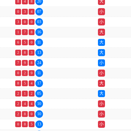
20
大
8
4
8
07
小
0
3
4
03
小
3
0
0
16
大
1
7
8
11
大
6
5
0
13
大
2
8
3
24
小
7
9
8
11
小
0
2
9
17
大
8
5
4
05
大
2
1
2
10
小
2
4
4
10
小
2
8
0
13
小
0
8
5