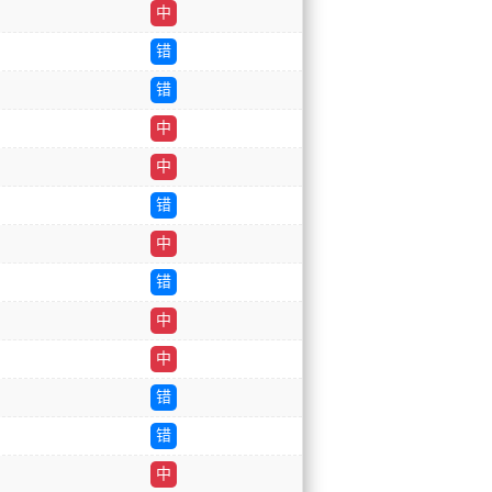
中
错
错
中
中
错
中
错
中
中
错
错
中