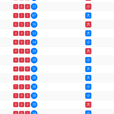
13
小
3
6
4
07
大
5
1
1
16
大
6
5
5
13
大
4
4
5
14
小
6
6
2
19
大
9
1
9
19
小
9
5
5
11
大
4
7
0
10
大
2
3
5
18
小
7
5
6
18
小
5
9
4
19
大
9
6
4
14
小
4
9
1