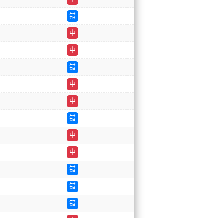
错
中
中
错
中
中
错
中
中
错
错
错