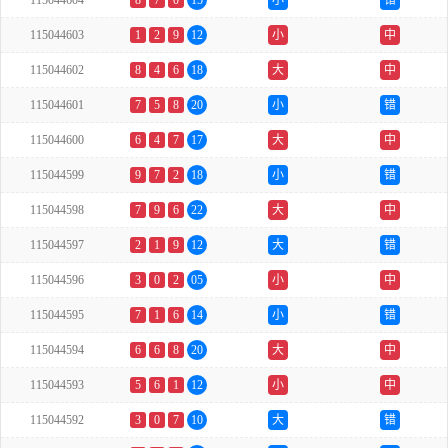
115044604
8
7
0
15
小
错
115044603
1
2
9
12
小
中
115044602
8
4
6
18
大
中
115044601
7
5
8
20
小
错
115044600
6
4
7
17
大
中
115044599
9
7
2
18
小
错
115044598
7
9
6
22
大
中
115044597
2
1
9
12
大
错
115044596
3
0
2
05
小
中
115044595
7
1
6
14
小
错
115044594
6
6
8
20
大
中
115044593
5
6
1
12
小
中
115044592
3
0
7
10
大
错