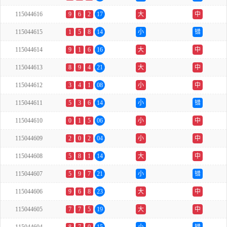
115044616
9
6
2
17
大
中
115044615
1
5
8
14
小
错
115044614
9
1
6
16
大
中
115044613
8
9
4
21
大
中
115044612
3
4
1
08
小
中
115044611
5
3
6
14
小
错
115044610
0
1
5
06
小
中
115044609
2
0
2
04
小
中
115044608
5
8
1
14
大
中
115044607
5
9
7
21
小
错
115044606
9
6
8
23
大
中
115044605
7
7
5
19
大
中