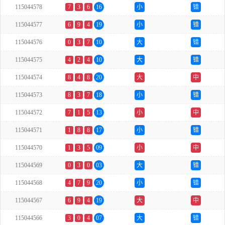
115044578
7
3
6
16
小
错
115044577
6
9
4
19
小
错
115044576
0
3
7
10
大
错
115044575
4
2
4
10
大
错
115044574
8
4
8
20
大
中
115044573
8
3
7
18
小
错
115044572
7
1
5
13
小
中
115044571
1
8
8
17
小
错
115044570
1
3
5
09
小
中
115044569
0
3
0
03
大
错
115044568
4
7
9
20
小
错
115044567
6
9
4
19
大
中
115044566
3
0
4
07
大
错