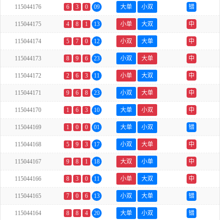
115044176
6
3
0
09
大单
小双
错
115044175
4
8
1
13
小单
大双
中
115044174
5
7
0
12
小双
大单
中
115044173
8
9
6
23
小双
大单
中
115044172
2
6
3
11
小单
大双
中
115044171
9
6
8
23
小双
大单
中
115044170
1
6
3
10
大单
小双
中
115044169
1
0
0
01
大单
小双
错
115044168
5
9
3
17
小双
大单
中
115044167
9
8
1
18
大双
小单
中
115044166
8
3
0
11
小单
大双
中
115044165
7
0
6
13
小双
大单
错
115044164
8
8
4
20
大单
小双
错