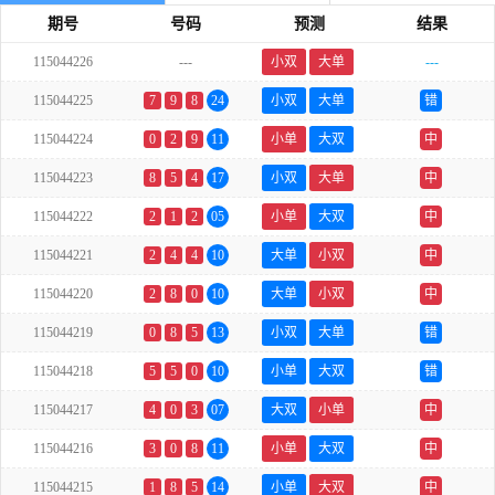
期号
号码
预测
结果
115044226
---
小双
大单
---
115044225
7
9
8
24
小双
大单
错
115044224
0
2
9
11
小单
大双
中
115044223
8
5
4
17
小双
大单
中
115044222
2
1
2
05
小单
大双
中
115044221
2
4
4
10
大单
小双
中
115044220
2
8
0
10
大单
小双
中
115044219
0
8
5
13
小双
大单
错
115044218
5
5
0
10
小单
大双
错
115044217
4
0
3
07
大双
小单
中
115044216
3
0
8
11
小单
大双
中
115044215
1
8
5
14
小单
大双
中