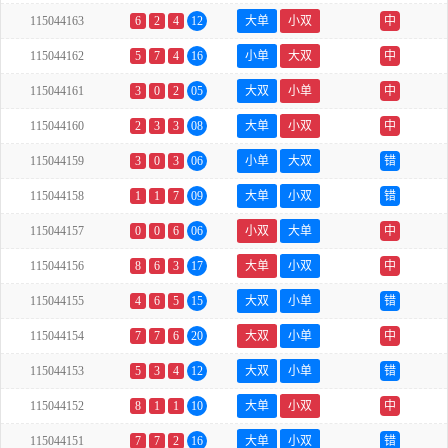
115044163
6
2
4
12
大单
小双
中
115044162
5
7
4
16
小单
大双
中
115044161
3
0
2
05
大双
小单
中
115044160
2
3
3
08
大单
小双
中
115044159
3
0
3
06
小单
大双
错
115044158
1
1
7
09
大单
小双
错
115044157
0
0
6
06
小双
大单
中
115044156
8
6
3
17
大单
小双
中
115044155
4
6
5
15
大双
小单
错
115044154
7
7
6
20
大双
小单
中
115044153
5
3
4
12
大双
小单
错
115044152
8
1
1
10
大单
小双
中
115044151
7
7
2
16
大单
小双
错