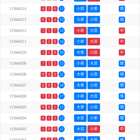
115044214
4
1
6
11
小双
大单
错
115044213
8
1
4
13
大单
小双
错
115044212
5
1
7
13
小单
大双
中
115044211
4
2
8
14
小单
大双
中
115044210
1
1
8
10
大单
小双
中
115044209
7
5
3
15
小单
大双
错
115044208
9
4
9
22
大单
小双
错
115044207
6
9
1
16
大单
小双
错
115044206
7
5
5
17
小单
大双
错
115044205
9
0
2
11
大单
小双
错
115044204
8
1
3
12
大双
小单
错
115044203
2
0
9
11
大双
小单
中