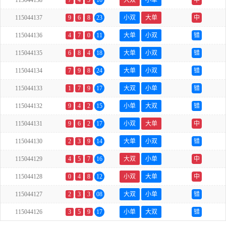
115044138
7
4
5
16
大双
小单
中
115044137
9
6
8
23
小双
大单
中
115044136
4
7
0
11
大单
小双
错
115044135
6
8
4
18
大单
小双
错
115044134
7
9
8
24
大单
小双
错
115044133
1
7
9
17
大双
小单
错
115044132
9
4
2
15
小单
大双
错
115044131
9
6
2
17
小双
大单
中
115044130
2
3
9
14
大单
小双
错
115044129
4
5
7
16
大双
小单
中
115044128
0
4
8
12
小双
大单
中
115044127
2
3
3
08
大双
小单
错
115044126
3
5
9
17
小单
大双
错