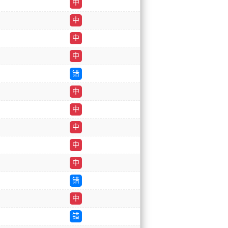
中
中
中
中
错
中
中
中
中
中
错
中
错