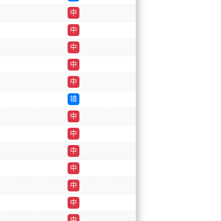
中
中
中
中
中
错
中
中
中
中
中
中
中