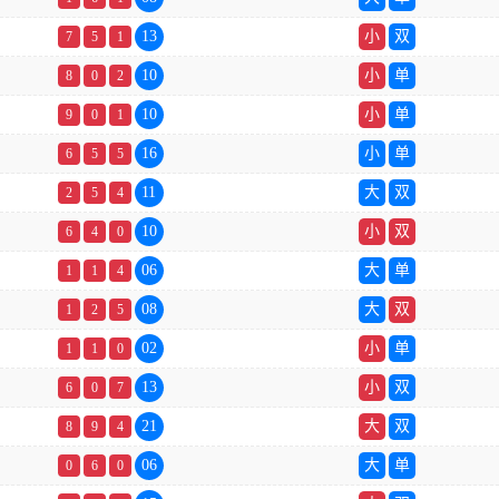
13
小
双
7
5
1
10
小
单
8
0
2
10
小
单
9
0
1
16
小
单
6
5
5
11
大
双
2
5
4
10
小
双
6
4
0
06
大
单
1
1
4
08
大
双
1
2
5
02
小
单
1
1
0
13
小
双
6
0
7
21
大
双
8
9
4
06
大
单
0
6
0