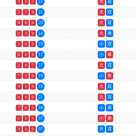
15
大
双
3
5
7
21
大
双
5
7
9
23
大
双
8
9
6
14
大
单
2
3
9
19
小
双
5
9
5
17
小
单
6
2
9
17
大
双
2
8
7
19
小
单
7
3
9
19
大
双
9
1
9
21
大
双
4
9
8
18
小
单
7
8
3
07
小
单
1
5
1
07
大
双
4
3
0