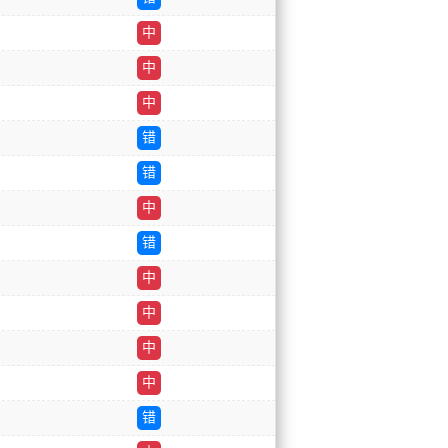
中
中
中
错
错
中
错
中
中
中
中
错