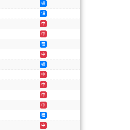
错
错
中
中
错
中
错
中
中
中
中
错
中