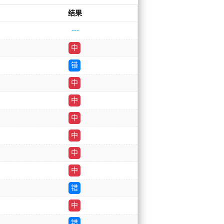
结果
---
中
错
中
中
中
中
中
中
错
中
错