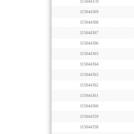
115044370
115044369
115044368
115044367
115044366
115044365
115044364
115044363
115044362
115044361
115044360
115044359
115044358