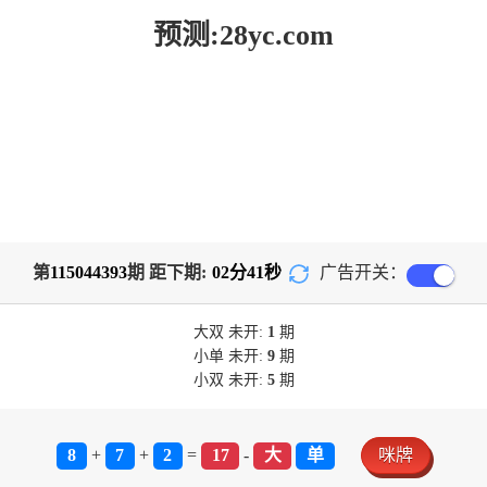
预测:28yc.com
第
115044393
期 距下期:
02
分
41
秒
广告开关：
大双
未开:
1
期
小单
未开:
9
期
小双
未开:
5
期
8
+
7
+
2
=
17
-
大
单
咪牌