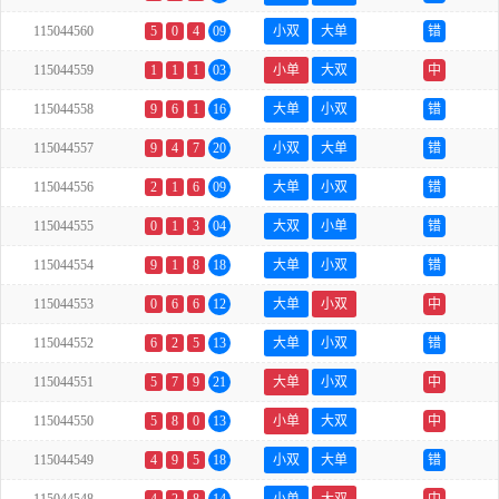
115044560
5
0
4
09
小双
大单
错
115044559
1
1
1
03
小单
大双
中
115044558
9
6
1
16
大单
小双
错
115044557
9
4
7
20
小双
大单
错
115044556
2
1
6
09
大单
小双
错
115044555
0
1
3
04
大双
小单
错
115044554
9
1
8
18
大单
小双
错
115044553
0
6
6
12
大单
小双
中
115044552
6
2
5
13
大单
小双
错
115044551
5
7
9
21
大单
小双
中
115044550
5
8
0
13
小单
大双
中
115044549
4
9
5
18
小双
大单
错