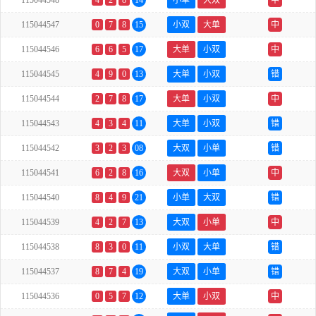
115044548
4
2
8
14
小单
大双
中
115044547
0
7
8
15
小双
大单
中
115044546
6
6
5
17
大单
小双
中
115044545
4
9
0
13
大单
小双
错
115044544
2
7
8
17
大单
小双
中
115044543
4
3
4
11
大单
小双
错
115044542
3
2
3
08
大双
小单
错
115044541
6
2
8
16
大双
小单
中
115044540
8
4
9
21
小单
大双
错
115044539
4
2
7
13
大双
小单
中
115044538
8
3
0
11
小双
大单
错
115044537
8
7
4
19
大双
小单
错
115044536
0
5
7
12
大单
小双
中