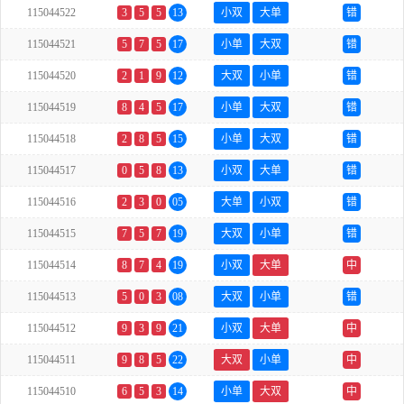
115044522
3
5
5
13
小双
大单
错
115044521
5
7
5
17
小单
大双
错
115044520
2
1
9
12
大双
小单
错
115044519
8
4
5
17
小单
大双
错
115044518
2
8
5
15
小单
大双
错
115044517
0
5
8
13
小双
大单
错
115044516
2
3
0
05
大单
小双
错
115044515
7
5
7
19
大双
小单
错
115044514
8
7
4
19
小双
大单
中
115044513
5
0
3
08
大双
小单
错
115044512
9
3
9
21
小双
大单
中
115044511
9
8
5
22
大双
小单
中
115044510
6
5
3
14
小单
大双
中