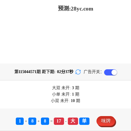
预测:28yc.com
第
115044571
期 距下期:
02
分
37
秒
广告开关：
大双
未开:
3
期
小单
未开:
1
期
小双
未开:
10
期
1
8
8
17
大
单
咪牌
+
+
=
-