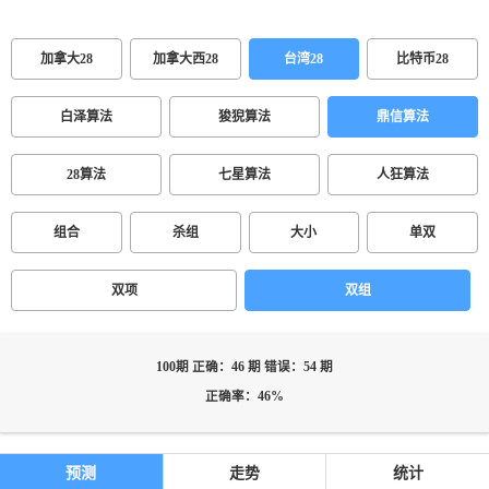
加拿大28
加拿大西28
台湾28
比特币28
白泽算法
狻猊算法
鼎信算法
28算法
七星算法
人狂算法
组合
杀组
大小
单双
双项
双组
100期 正确：46 期 错误：54 期
正确率：46%
预测
走势
统计