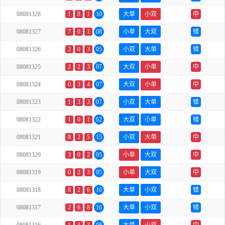
08081328
1
8
1
10
大单
小双
中
08081327
7
0
1
08
小单
大双
错
08081326
2
0
3
05
小双
大单
错
08081325
2
2
3
07
大双
小单
中
08081324
0
3
4
07
大双
小单
中
08081323
1
3
3
07
小双
大单
错
08081322
1
0
1
02
大双
小单
错
08081321
8
2
5
15
小双
大单
中
08081320
3
0
2
05
小单
大双
中
08081319
0
2
3
05
小单
大双
中
08081318
8
2
6
16
大单
小双
错
08081317
2
6
8
16
大单
小双
错