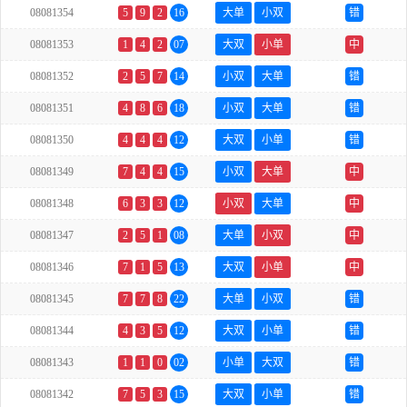
08081354
5
9
2
16
大单
小双
错
08081353
1
4
2
07
大双
小单
中
08081352
2
5
7
14
小双
大单
错
08081351
4
8
6
18
小双
大单
错
08081350
4
4
4
12
大双
小单
错
08081349
7
4
4
15
小双
大单
中
08081348
6
3
3
12
小双
大单
中
08081347
2
5
1
08
大单
小双
中
08081346
7
1
5
13
大双
小单
中
08081345
7
7
8
22
大单
小双
错
08081344
4
3
5
12
大双
小单
错
08081343
1
1
0
02
小单
大双
错
08081342
7
5
3
15
大双
小单
错