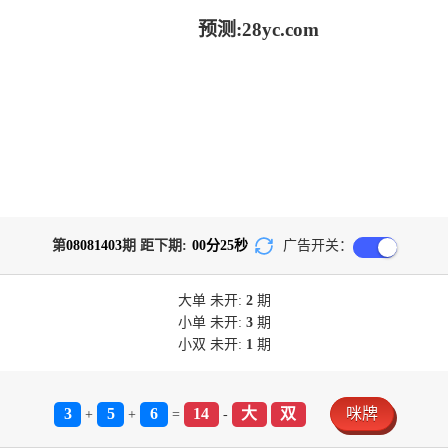
预测:28yc.com
第
08081403
期 距下期:
00
分
25
秒
广告开关：
大单
未开:
2
期
小单
未开:
3
期
小双
未开:
1
期
3
5
6
14
大
双
咪牌
+
+
=
-