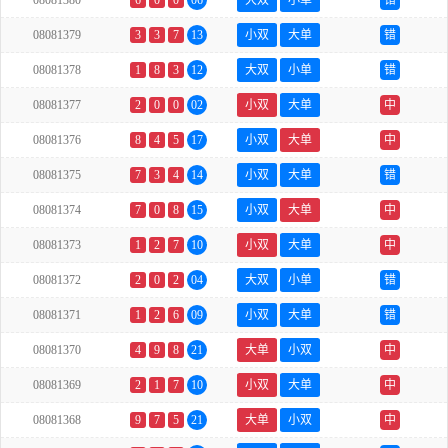
08081380
6
0
0
06
大双
小单
错
08081379
3
3
7
13
小双
大单
错
08081378
1
8
3
12
大双
小单
错
08081377
2
0
0
02
小双
大单
中
08081376
8
4
5
17
小双
大单
中
08081375
7
3
4
14
小双
大单
错
08081374
7
0
8
15
小双
大单
中
08081373
1
2
7
10
小双
大单
中
08081372
2
0
2
04
大双
小单
错
08081371
1
2
6
09
小双
大单
错
08081370
4
9
8
21
大单
小双
中
08081369
2
1
7
10
小双
大单
中
08081368
9
7
5
21
大单
小双
中