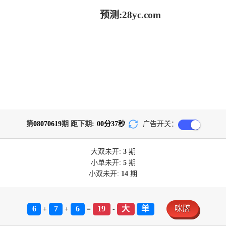
预测:28yc.com
第
08070619
期 距下期:
00
分
37
秒
广告开关：
大双
未开:
3
期
小单
未开:
5
期
小双
未开:
14
期
6
7
6
19
大
单
咪牌
+
+
=
-