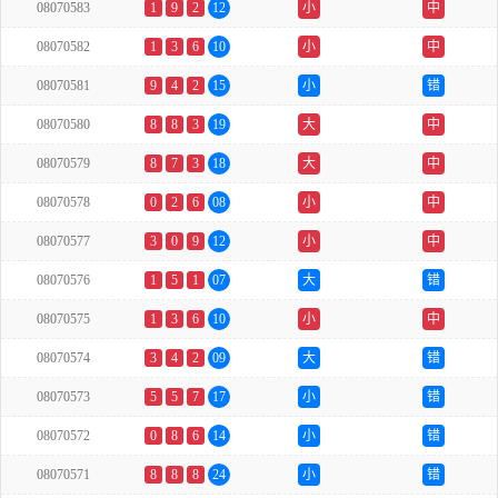
08070583
1
9
2
12
小
中
08070582
1
3
6
10
小
中
08070581
9
4
2
15
小
错
08070580
8
8
3
19
大
中
08070579
8
7
3
18
大
中
08070578
0
2
6
08
小
中
08070577
3
0
9
12
小
中
08070576
1
5
1
07
大
错
08070575
1
3
6
10
小
中
08070574
3
4
2
09
大
错
08070573
5
5
7
17
小
错
08070572
0
8
6
14
小
错
08070571
8
8
8
24
小
错