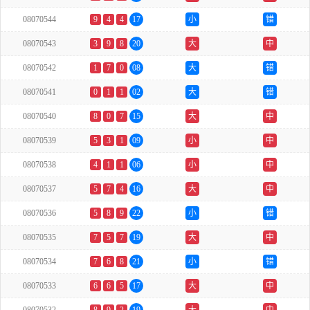
08070544
9
4
4
17
小
错
08070543
3
9
8
20
大
中
08070542
1
7
0
08
大
错
08070541
0
1
1
02
大
错
08070540
8
0
7
15
大
中
08070539
5
3
1
09
小
中
08070538
4
1
1
06
小
中
08070537
5
7
4
16
大
中
08070536
5
8
9
22
小
错
08070535
7
5
7
19
大
中
08070534
7
6
8
21
小
错
08070533
6
6
5
17
大
中