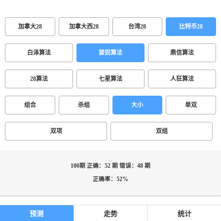
加拿大28
加拿大西28
台湾28
比特币28
白泽算法
狻猊算法
鼎信算法
28算法
七星算法
人狂算法
组合
杀组
大小
单双
双项
双组
100期 正确：52 期 错误：48 期
正确率：52%
预测
走势
统计