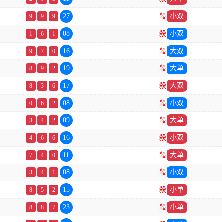
27
殺
小双
9
9
9
08
殺
小双
1
6
1
16
殺
大双
9
7
0
19
殺
大单
8
9
2
17
殺
大双
8
3
6
08
殺
小双
0
6
2
09
殺
大单
3
4
2
16
殺
小双
4
6
6
11
殺
大单
7
4
0
08
殺
小双
3
4
1
15
殺
小单
8
5
2
23
殺
小单
8
8
7