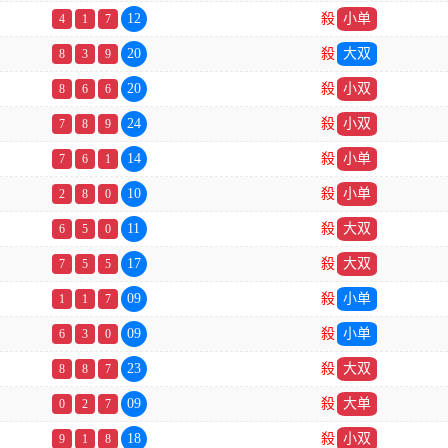
12
殺
小单
4
1
7
20
殺
大双
8
3
9
20
殺
小双
8
6
6
24
殺
小双
7
8
9
14
殺
小单
7
6
1
10
殺
小单
2
8
0
11
殺
大双
6
5
0
17
殺
大双
7
5
5
09
殺
小单
1
1
7
09
殺
小单
6
3
0
23
殺
大双
8
8
7
09
殺
大单
0
2
7
18
殺
小双
9
1
8