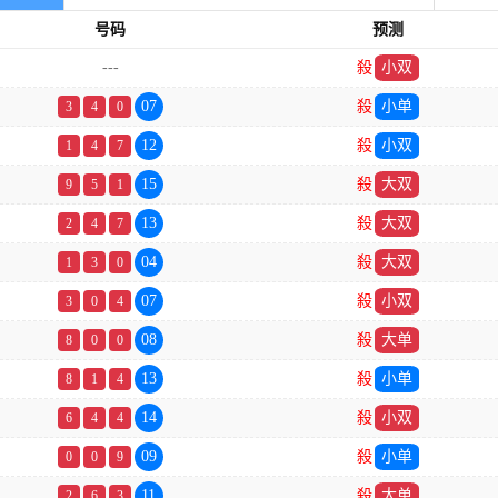
号码
预测
---
殺
小双
07
殺
小单
3
4
0
12
殺
小双
1
4
7
15
殺
大双
9
5
1
13
殺
大双
2
4
7
04
殺
大双
1
3
0
07
殺
小双
3
0
4
08
殺
大单
8
0
0
13
殺
小单
8
1
4
14
殺
小双
6
4
4
09
殺
小单
0
0
9
11
殺
大单
2
6
3