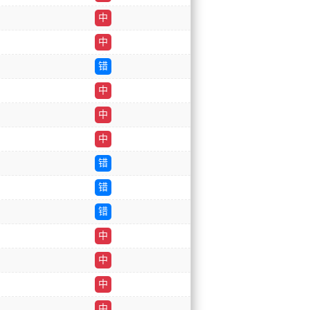
中
中
错
中
中
中
错
错
错
中
中
中
中