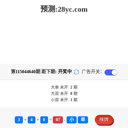
预测:28yc.com
第
115044640
期 距下期:
开奖中
广告开关：
大单
未开:
2
期
大双
未开:
8
期
小双
未开:
1
期
3
+
4
+
0
=
07
-
小
单
咪牌