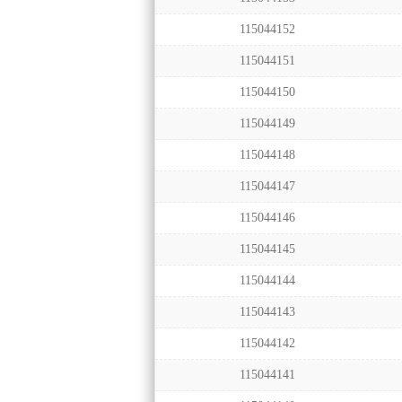
115044152
115044151
115044150
115044149
115044148
115044147
115044146
115044145
115044144
115044143
115044142
115044141