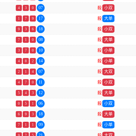
07
殺
小双
4
3
0
17
殺
大单
1
7
9
18
殺
小双
9
3
6
08
殺
大单
7
1
0
10
殺
小单
3
7
0
14
殺
小单
4
8
2
07
殺
大双
2
1
4
11
殺
小双
4
7
0
12
殺
大单
5
4
3
06
殺
小双
0
5
1
18
殺
大单
6
9
3
09
殺
小单
7
1
1
21
殺
大双
9
7
5