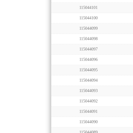
115044101
115044100
115044099
115044098
115044097
115044096
115044095
115044094
115044093
115044092
115044091
115044090
115044089