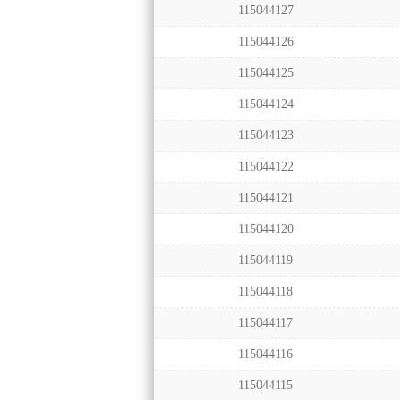
115044127
115044126
115044125
115044124
115044123
115044122
115044121
115044120
115044119
115044118
115044117
115044116
115044115