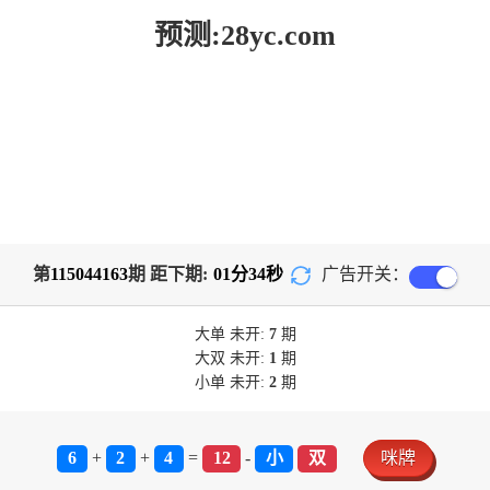
预测:28yc.com
第
115044163
期 距下期:
01
分
34
秒
广告开关：
大单
未开:
7
期
大双
未开:
1
期
小单
未开:
2
期
6
+
2
+
4
=
12
-
小
双
咪牌