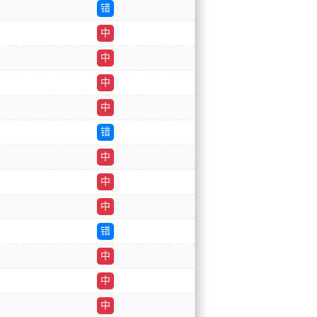
错
中
中
中
中
错
中
中
中
错
中
中
中