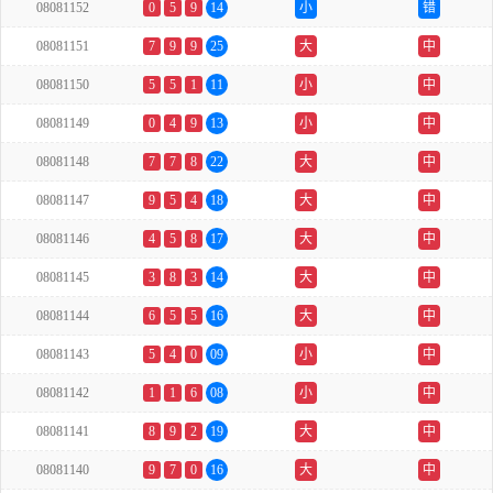
08081152
0
5
9
14
小
错
08081151
7
9
9
25
大
中
08081150
5
5
1
11
小
中
08081149
0
4
9
13
小
中
08081148
7
7
8
22
大
中
08081147
9
5
4
18
大
中
08081146
4
5
8
17
大
中
08081145
3
8
3
14
大
中
08081144
6
5
5
16
大
中
08081143
5
4
0
09
小
中
08081142
1
1
6
08
小
中
08081141
8
9
2
19
大
中
08081140
9
7
0
16
大
中