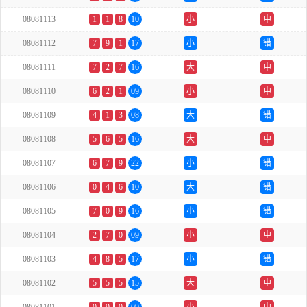
08081113
1
1
8
10
小
中
08081112
7
9
1
17
小
错
08081111
7
2
7
16
大
中
08081110
6
2
1
09
小
中
08081109
4
1
3
08
大
错
08081108
5
6
5
16
大
中
08081107
6
7
9
22
小
错
08081106
0
4
6
10
大
错
08081105
7
0
9
16
小
错
08081104
2
7
0
09
小
中
08081103
4
8
5
17
小
错
08081102
5
5
5
15
大
中