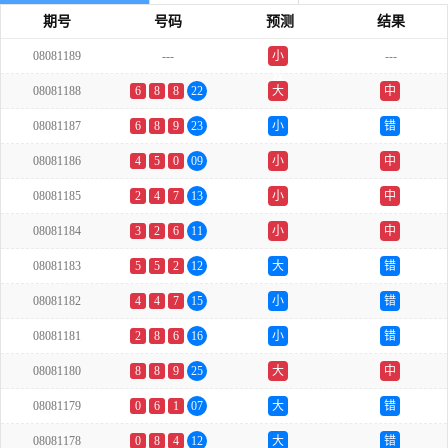
期号
号码
预测
结果
08081189
---
小
---
双
08081188
6
8
8
22
大
中
08081187
6
8
9
23
小
错
08081186
4
5
0
09
小
中
08081185
2
4
7
13
小
中
08081184
3
2
6
11
小
中
08081183
5
5
2
12
大
错
08081182
4
4
7
15
小
错
08081181
2
8
6
16
小
错
08081180
8
8
9
25
大
中
08081179
0
6
1
07
大
错
08081178
0
8
4
12
大
错