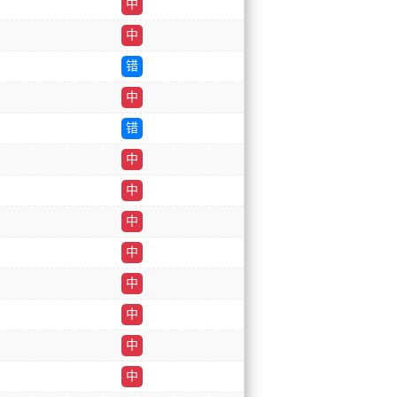
中
中
错
中
错
中
中
中
中
中
中
中
中