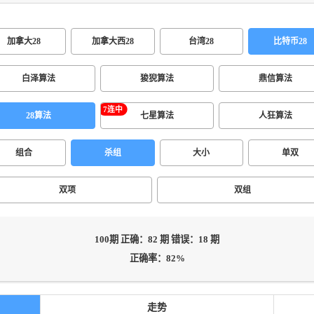
加拿大28
加拿大西28
台湾28
比特币28
白泽算法
狻猊算法
鼎信算法
28算法
七星算法
人狂算法
组合
杀组
大小
单双
双项
双组
100期 正确：82 期 错误：18 期
正确率：82%
走势