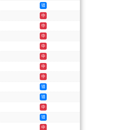
错
中
中
中
中
中
中
中
错
错
中
错
中