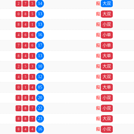
14
殺
大双
2
7
5
13
殺
大双
0
8
5
13
殺
小双
8
4
1
16
殺
小单
4
6
6
17
殺
小单
7
4
6
13
殺
大单
8
4
1
10
殺
大双
2
5
3
12
殺
大双
4
5
3
05
殺
大单
0
1
4
20
殺
小双
8
8
4
22
殺
小双
7
8
7
23
殺
大双
8
8
7
16
殺
小双
8
4
4