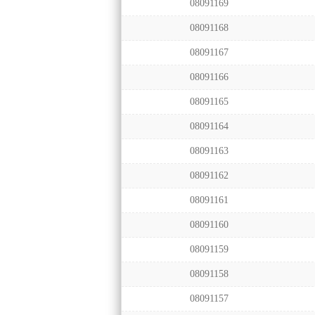
08091169
08091168
08091167
08091166
08091165
08091164
08091163
08091162
08091161
08091160
08091159
08091158
08091157