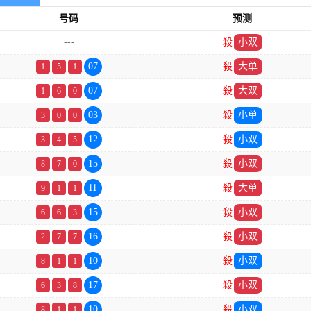
号码
预测
---
殺
小双
07
殺
大单
1
5
1
07
殺
大双
1
6
0
03
殺
小单
3
0
0
12
殺
小双
3
4
5
15
殺
小双
8
7
0
11
殺
大单
9
1
1
15
殺
小双
6
6
3
16
殺
小双
2
7
7
10
殺
小双
8
1
1
17
殺
小双
6
3
8
10
殺
小双
8
1
1