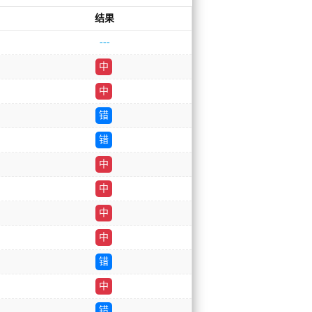
结果
---
中
中
错
错
中
中
中
中
错
中
错