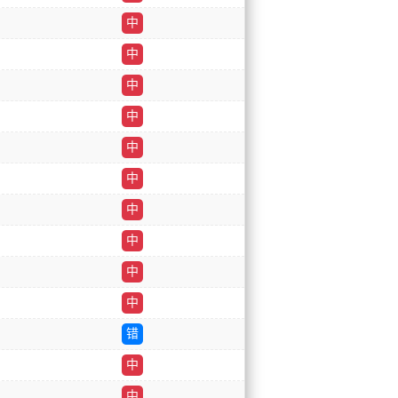
中
中
中
中
中
中
中
中
中
中
错
中
中