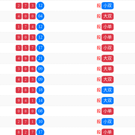
12
殺
小双
2
7
3
04
殺
大双
4
0
0
12
殺
小单
1
7
4
12
殺
小单
9
0
3
17
殺
小双
5
5
7
21
殺
大双
4
9
8
09
殺
大单
3
0
6
09
殺
大双
4
2
3
18
殺
大双
7
8
3
14
殺
大双
9
4
1
08
殺
小单
0
8
0
10
殺
小双
2
7
1
17
殺
小单
8
2
7