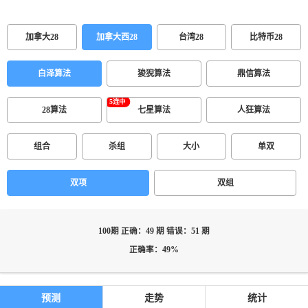
加拿大28
加拿大西28
台湾28
比特币28
白泽算法
狻猊算法
鼎信算法
28算法
七星算法
人狂算法
组合
杀组
大小
单双
双项
双组
100期 正确：49 期 错误：51 期
正确率：49%
预测
走势
统计