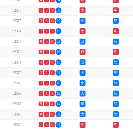
62377
4
0
0
04
双
中
62376
1
6
1
08
小
中
62375
3
8
9
20
小
错
62374
7
1
5
13
小
中
62373
9
5
9
23
双
错
62372
8
3
5
16
双
中
62371
4
3
8
15
双
错
62370
2
2
0
04
大
错
62369
2
8
6
16
小
错
62368
7
1
4
12
大
错
62367
5
5
4
14
单
错
62366
0
9
0
09
大
错
62365
1
3
0
04
小
中