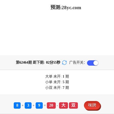
预测:28yc.com
第
62464
期 距下期:
02
分
55
秒
广告开关：
大单
未开:
1
期
小单
未开:
5
期
小双
未开:
7
期
8
3
9
20
大
双
咪牌
+
+
=
-