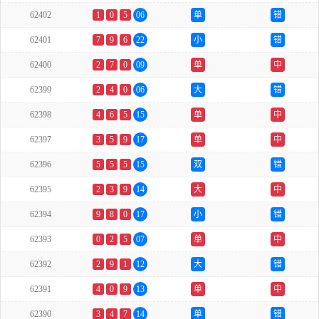
62402
1
0
5
06
单
错
62401
7
9
6
22
小
错
62400
2
7
0
09
单
中
62399
2
4
0
06
大
错
62398
4
6
5
15
单
中
62397
3
5
9
17
单
中
62396
5
5
5
15
双
错
62395
2
3
9
14
大
中
62394
9
8
0
17
小
错
62393
0
2
5
07
单
中
62392
2
9
1
12
大
错
62391
4
0
9
13
单
中
62390
3
4
7
14
单
错